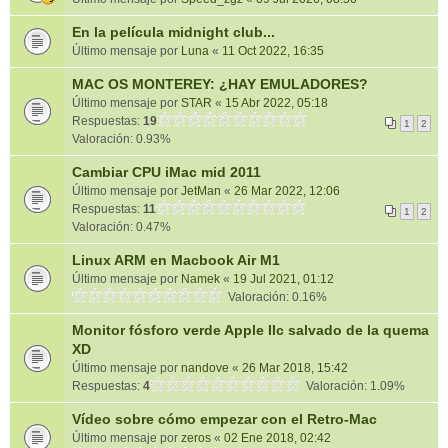
En la película midnight club...
Último mensaje por
Luna
«
11 Oct 2022, 16:35
MAC OS MONTEREY: ¿HAY EMULADORES?
Último mensaje por
STAR
«
15 Abr 2022, 05:18
Respuestas:
19
1
2
Valoración: 0.93%
Cambiar CPU iMac mid 2011
Último mensaje por
JetMan
«
26 Mar 2022, 12:06
Respuestas:
11
1
2
Valoración: 0.47%
Linux ARM en Macbook Air M1
Último mensaje por
Namek
«
19 Jul 2021, 01:12
Valoración: 0.16%
Monitor fósforo verde Apple IIc salvado de la quema
XD
Último mensaje por
nandove
«
26 Mar 2018, 15:42
Respuestas:
4
Valoración: 1.09%
Vídeo sobre cómo empezar con el Retro-Mac
Último mensaje por
zeros
«
02 Ene 2018, 02:42