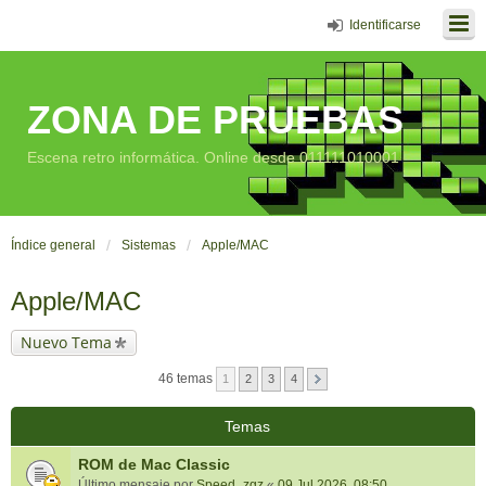
Identificarse
ZONA DE PRUEBAS
Escena retro informática. Online desde 011111010001
Índice general
Sistemas
Apple/MAC
Apple/MAC
Nuevo Tema
46 temas
1
2
3
4
Temas
ROM de Mac Classic
Último mensaje por
Speed_zgz
«
09 Jul 2026, 08:50