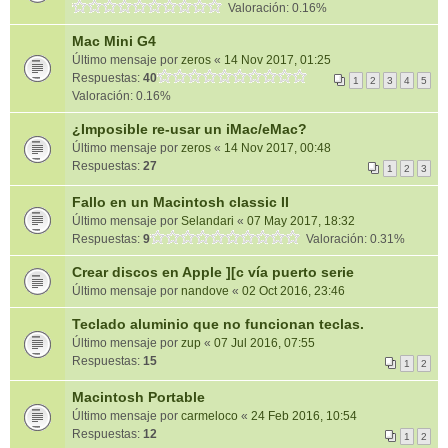
Valoración: 0.16%
Mac Mini G4
Último mensaje por
zeros
«
14 Nov 2017, 01:25
Respuestas:
40
1
2
3
4
5
Valoración: 0.16%
¿Imposible re-usar un iMac/eMac?
Último mensaje por
zeros
«
14 Nov 2017, 00:48
Respuestas:
27
1
2
3
Fallo en un Macintosh classic II
Último mensaje por
Selandari
«
07 May 2017, 18:32
Respuestas:
9
Valoración: 0.31%
Crear discos en Apple ][c vía puerto serie
Último mensaje por
nandove
«
02 Oct 2016, 23:46
Teclado aluminio que no funcionan teclas.
Último mensaje por
zup
«
07 Jul 2016, 07:55
Respuestas:
15
1
2
Macintosh Portable
Último mensaje por
carmeloco
«
24 Feb 2016, 10:54
Respuestas:
12
1
2