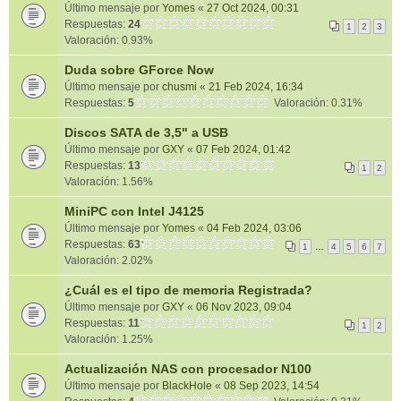
Último mensaje por
Yomes
«
27 Oct 2024, 00:31
Respuestas:
24
1
2
3
Valoración: 0.93%
Duda sobre GForce Now
Último mensaje por
chusmi
«
21 Feb 2024, 16:34
Respuestas:
5
Valoración: 0.31%
Discos SATA de 3,5" a USB
Último mensaje por
GXY
«
07 Feb 2024, 01:42
Respuestas:
13
1
2
Valoración: 1.56%
MiniPC con Intel J4125
Último mensaje por
Yomes
«
04 Feb 2024, 03:06
Respuestas:
63
1
…
4
5
6
7
Valoración: 2.02%
¿Cuál es el tipo de memoria Registrada?
Último mensaje por
GXY
«
06 Nov 2023, 09:04
Respuestas:
11
1
2
Valoración: 1.25%
Actualización NAS con procesador N100
Último mensaje por
BlackHole
«
08 Sep 2023, 14:54