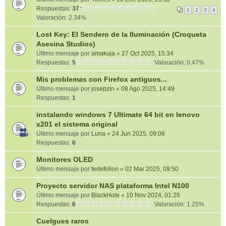
Respuestas:
37
1
2
3
4
Valoración: 2.34%
Lost Key: El Sendero de la Iluminación (Croqueta
Asesina Studios)
Último mensaje por
amakuja
«
27 Oct 2025, 15:34
Respuestas:
5
Valoración: 0.47%
Mis problemas con Firefox antiguos...
Último mensaje por
josepzin
«
08 Ago 2025, 14:49
Respuestas:
1
instalando windows 7 Ultimate 64 bit en lenovo
x201 el sistema original
Último mensaje por
Luna
«
24 Jun 2025, 09:06
Respuestas:
6
Monitores OLED
Último mensaje por
fedefollon
«
02 Mar 2025, 09:50
Proyecto servidor NAS plataforma Intel N100
Último mensaje por
BlackHole
«
10 Nov 2024, 01:28
Respuestas:
6
Valoración: 1.25%
Cuelgues raros