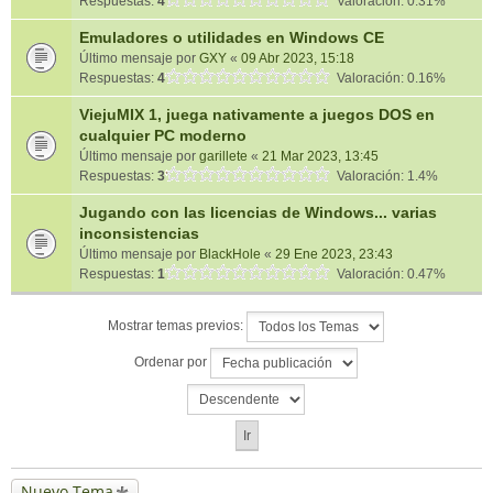
Respuestas:
4
Valoración: 0.31%
Emuladores o utilidades en Windows CE
Último mensaje por
GXY
«
09 Abr 2023, 15:18
Respuestas:
4
Valoración: 0.16%
ViejuMIX 1, juega nativamente a juegos DOS en
cualquier PC moderno
Último mensaje por
garillete
«
21 Mar 2023, 13:45
Respuestas:
3
Valoración: 1.4%
Jugando con las licencias de Windows... varias
inconsistencias
Último mensaje por
BlackHole
«
29 Ene 2023, 23:43
Respuestas:
1
Valoración: 0.47%
Mostrar temas previos:
Ordenar por
Nuevo Tema