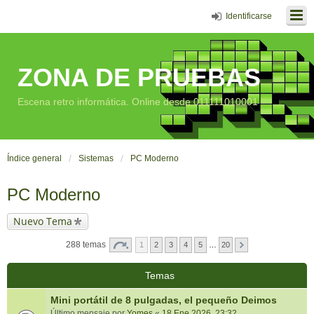
Identificarse
ZONA DE PRUEBAS
Escena retro informática. Online desde 011111010001
Índice general
Sistemas
PC Moderno
PC Moderno
Nuevo Tema
288 temas
1
2
3
4
5
…
20
Temas
Mini portátil de 8 pulgadas, el pequeño Deimos
Último mensaje por
Yomes
«
18 Ene 2026, 23:32