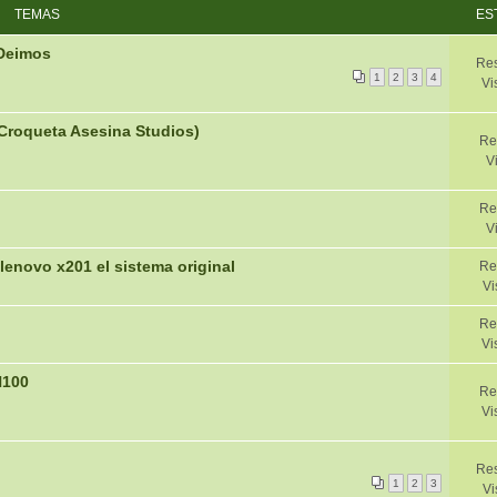
TEMAS
ES
 Deimos
Res
1
2
3
4
Vi
(Croqueta Asesina Studios)
Re
V
Re
V
lenovo x201 el sistema original
Re
Vi
Re
Vi
N100
Re
Vi
Res
1
2
3
Vi