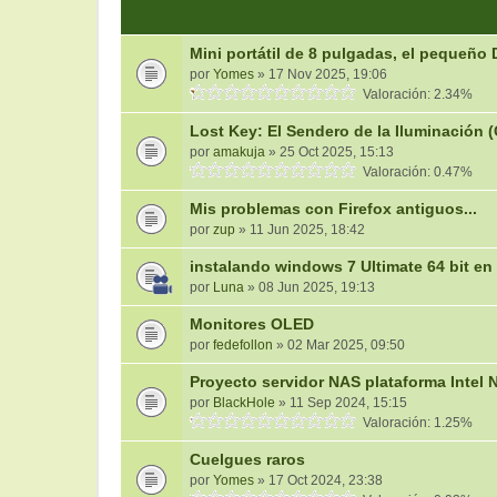
Mini portátil de 8 pulgadas, el pequeño
por
Yomes
» 17 Nov 2025, 19:06
Valoración: 2.34%
Lost Key: El Sendero de la Iluminación 
por
amakuja
» 25 Oct 2025, 15:13
Valoración: 0.47%
Mis problemas con Firefox antiguos...
por
zup
» 11 Jun 2025, 18:42
instalando windows 7 Ultimate 64 bit en 
por
Luna
» 08 Jun 2025, 19:13
Monitores OLED
por
fedefollon
» 02 Mar 2025, 09:50
Proyecto servidor NAS plataforma Intel 
por
BlackHole
» 11 Sep 2024, 15:15
Valoración: 1.25%
Cuelgues raros
por
Yomes
» 17 Oct 2024, 23:38