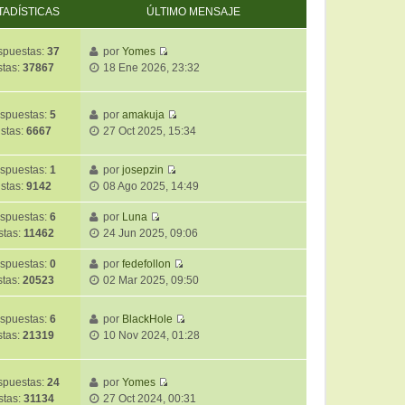
TADÍSTICAS
ÚLTIMO MENSAJE
puestas:
37
por
Yomes
V
stas:
37867
18 Ene 2026, 23:32
e
r
ú
spuestas:
5
por
amakuja
V
l
istas:
6667
27 Oct 2025, 15:34
e
t
r
i
spuestas:
1
por
josepzin
ú
m
V
istas:
9142
08 Ago 2025, 14:49
l
o
e
t
m
r
spuestas:
6
por
Luna
i
e
V
ú
stas:
11462
24 Jun 2025, 09:06
m
n
e
l
o
s
r
t
spuestas:
0
por
fedefollon
m
a
V
ú
i
stas:
20523
02 Mar 2025, 09:50
e
j
e
l
m
n
e
r
t
o
spuestas:
6
por
BlackHole
s
ú
i
m
V
stas:
21319
10 Nov 2024, 01:28
a
l
m
e
e
j
t
o
n
r
e
i
m
s
ú
puestas:
24
por
Yomes
m
e
a
V
l
stas:
31134
27 Oct 2024, 00:31