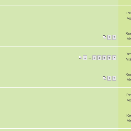
Re
Vi
Res
1
2
Vi
Res
1
…
3
4
5
6
7
Vis
Re
1
2
Vi
Re
Vi
Re
Vi