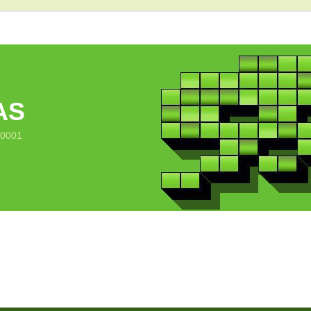
AS
10001