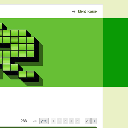
Identificarse
288 temas
1
2
3
4
5
…
20