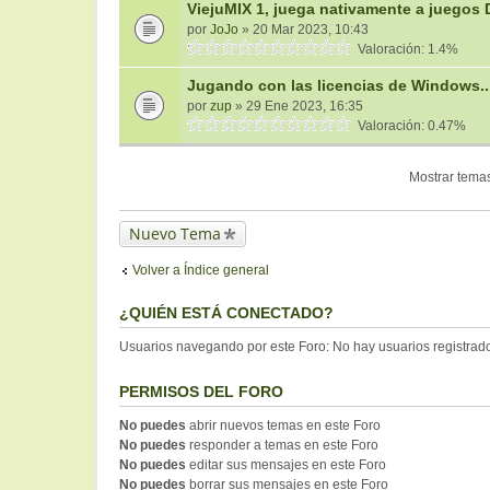
ViejuMIX 1, juega nativamente a juegos
por
JoJo
» 20 Mar 2023, 10:43
Valoración: 1.4%
Jugando con las licencias de Windows...
por
zup
» 29 Ene 2023, 16:35
Valoración: 0.47%
Mostrar temas
Nuevo Tema
Volver a Índice general
¿QUIÉN ESTÁ CONECTADO?
Usuarios navegando por este Foro: No hay usuarios registrados
PERMISOS DEL FORO
No puedes
abrir nuevos temas en este Foro
No puedes
responder a temas en este Foro
No puedes
editar sus mensajes en este Foro
No puedes
borrar sus mensajes en este Foro