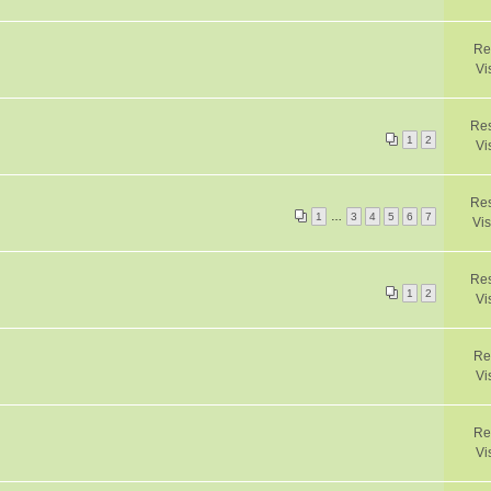
Re
Vi
Res
1
2
Vi
Res
1
…
3
4
5
6
7
Vis
Re
1
2
Vi
Re
Vi
Re
Vi