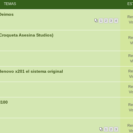
TEMAS
ES
 Deimos
Res
1
2
3
4
Vi
(Croqueta Asesina Studios)
Re
V
Re
V
lenovo x201 el sistema original
Re
Vi
Re
Vi
N100
Re
Vi
Res
1
2
3
Vi