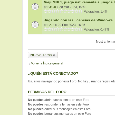
ViejuMIX 1, juega nativamente a juegos
por
JoJo
» 20 Mar 2023, 10:43
Valoración: 1.4%
Jugando con las licencias de Windows...
por
zup
» 29 Ene 2023, 16:35
Valoración: 0.47%
Mostrar temas
Nuevo Tema
Volver a Índice general
¿QUIÉN ESTÁ CONECTADO?
Usuarios navegando por este Foro: No hay usuarios registrados
PERMISOS DEL FORO
No puedes
abrir nuevos temas en este Foro
No puedes
responder a temas en este Foro
No puedes
editar sus mensajes en este Foro
No puedes
borrar sus mensajes en este Foro