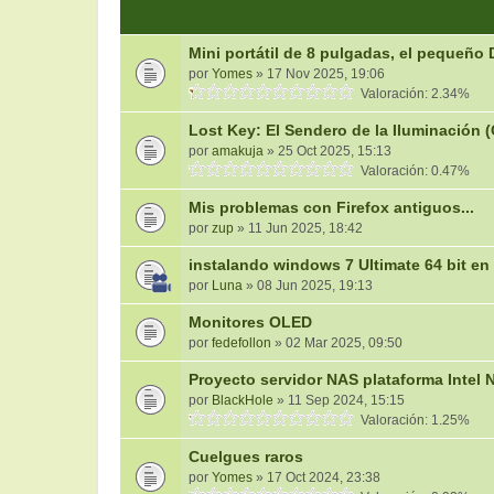
Mini portátil de 8 pulgadas, el pequeño
por
Yomes
» 17 Nov 2025, 19:06
Valoración: 2.34%
Lost Key: El Sendero de la Iluminación 
por
amakuja
» 25 Oct 2025, 15:13
Valoración: 0.47%
Mis problemas con Firefox antiguos...
por
zup
» 11 Jun 2025, 18:42
instalando windows 7 Ultimate 64 bit en 
por
Luna
» 08 Jun 2025, 19:13
Monitores OLED
por
fedefollon
» 02 Mar 2025, 09:50
Proyecto servidor NAS plataforma Intel 
por
BlackHole
» 11 Sep 2024, 15:15
Valoración: 1.25%
Cuelgues raros
por
Yomes
» 17 Oct 2024, 23:38