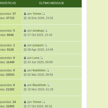
TADÍSTICAS
ÚLTIMO MENSAJE
puestas:
37
por
Yomes
V
stas:
37723
18 Ene 2026, 23:32
e
r
ú
spuestas:
5
por
amakuja
V
l
istas:
6646
27 Oct 2025, 15:34
e
t
r
i
spuestas:
1
por
josepzin
ú
m
V
istas:
9128
08 Ago 2025, 14:49
l
o
e
t
m
r
spuestas:
6
por
Luna
i
e
V
ú
stas:
11440
24 Jun 2025, 09:06
m
n
e
l
o
s
r
t
spuestas:
0
por
fedefollon
m
a
V
ú
i
stas:
20503
02 Mar 2025, 09:50
e
j
e
l
m
n
e
r
t
o
spuestas:
6
por
BlackHole
s
ú
i
m
V
stas:
21292
10 Nov 2024, 01:28
a
l
m
e
e
j
t
o
n
r
e
i
m
s
ú
puestas:
24
por
Yomes
m
e
a
V
l
stas:
31065
27 Oct 2024, 00:31