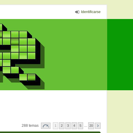
Identificarse
288 temas
1
2
3
4
5
…
20