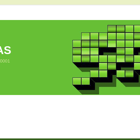
AS
10001