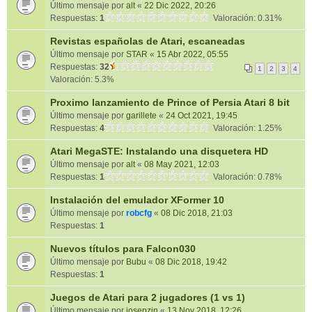
Último mensaje por
alt
«
22 Dic 2022, 20:26
Respuestas:
1
Valoración: 0.31%
Revistas españolas de Atari, escaneadas
Último mensaje por
STAR
«
15 Abr 2022, 05:55
Respuestas:
32
1
2
3
4
Valoración: 5.3%
Proximo lanzamiento de Prince of Persia Atari 8 bit
Último mensaje por
garillete
«
24 Oct 2021, 19:45
Respuestas:
4
Valoración: 1.25%
Atari MegaSTE: Instalando una disquetera HD
Último mensaje por
alt
«
08 May 2021, 12:03
Respuestas:
1
Valoración: 0.78%
Instalación del emulador XFormer 10
Último mensaje por
robcfg
«
08 Dic 2018, 21:03
Respuestas:
1
Nuevos títulos para Falcon030
Último mensaje por
Bubu
«
08 Dic 2018, 19:42
Respuestas:
1
Juegos de Atari para 2 jugadores (1 vs 1)
Último mensaje por
josepzin
«
13 Nov 2018, 12:26