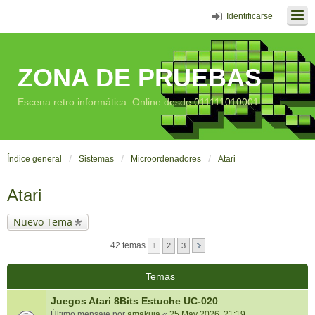
Identificarse
ZONA DE PRUEBAS
Escena retro informática. Online desde 011111010001
Índice general
Sistemas
Microordenadores
Atari
Atari
Nuevo Tema
42 temas
1
2
3
Temas
Juegos Atari 8Bits Estuche UC-020
Último mensaje por
amakuja
«
25 May 2026, 21:19