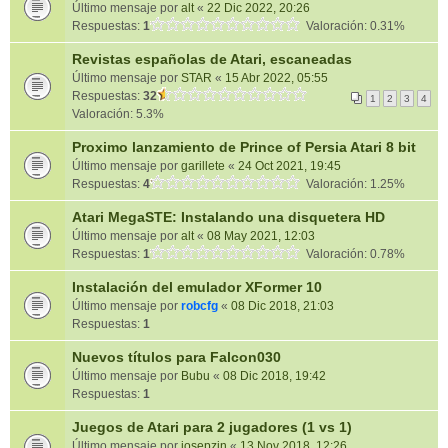
Último mensaje por
alt
«
22 Dic 2022, 20:26
Respuestas:
1
Valoración: 0.31%
Revistas españolas de Atari, escaneadas
Último mensaje por
STAR
«
15 Abr 2022, 05:55
Respuestas:
32
1
2
3
4
Valoración: 5.3%
Proximo lanzamiento de Prince of Persia Atari 8 bit
Último mensaje por
garillete
«
24 Oct 2021, 19:45
Respuestas:
4
Valoración: 1.25%
Atari MegaSTE: Instalando una disquetera HD
Último mensaje por
alt
«
08 May 2021, 12:03
Respuestas:
1
Valoración: 0.78%
Instalación del emulador XFormer 10
Último mensaje por
robcfg
«
08 Dic 2018, 21:03
Respuestas:
1
Nuevos títulos para Falcon030
Último mensaje por
Bubu
«
08 Dic 2018, 19:42
Respuestas:
1
Juegos de Atari para 2 jugadores (1 vs 1)
Último mensaje por
josepzin
«
13 Nov 2018, 12:26