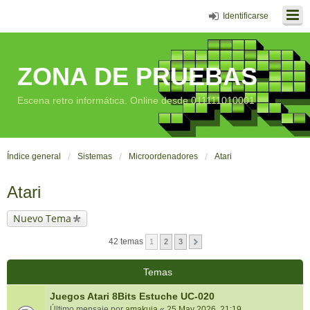
Identificarse
ZONA DE PRUEBAS
Escena retro informática. Online desde 011111010001
Índice general
Sistemas
Microordenadores
Atari
Atari
Nuevo Tema
42 temas
1
2
3
Temas
Juegos Atari 8Bits Estuche UC-020
Último mensaje por
amakuja
«
25 May 2026, 21:19