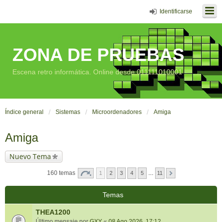
Identificarse
ZONA DE PRUEBAS
Escena retro informática. Online desde 011111010001
Índice general
Sistemas
Microordenadores
Amiga
Amiga
Nuevo Tema
160 temas
1
2
3
4
5
…
11
Temas
THEA1200
Último mensaje por
GXY
«
08 Ago 2026, 17:12