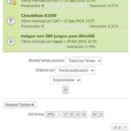
Último mensaje por
GXY
«
13 Sep 2019, 01:35
Respuestas:
9
Valoración: 0.47%
CheckMate A1500
Último mensaje por
GXY
«
11 Ago 2019, 15:57
Respuestas:
5
Valoración: 0.31%
Imágen con 560 juegos para WinUAE
Último mensaje por
sagan
«
29 Abr 2019, 10:35
Valoración: 0.78%
Mostrar temas previos:
Ordenar por
Nuevo Tema
160 temas
1
2
3
4
5
…
11
Ir a