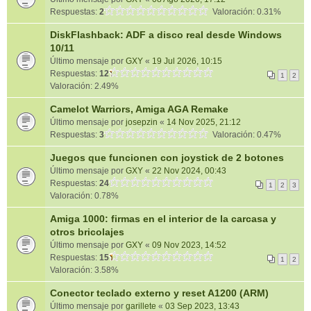
Respuestas:
2
Valoración: 0.31%
DiskFlashback: ADF a disco real desde Windows
10/11
Último mensaje por
GXY
«
19 Jul 2026, 10:15
Respuestas:
12
1
2
Valoración: 2.49%
Camelot Warriors, Amiga AGA Remake
Último mensaje por
josepzin
«
14 Nov 2025, 21:12
Respuestas:
3
Valoración: 0.47%
Juegos que funcionen con joystick de 2 botones
Último mensaje por
GXY
«
22 Nov 2024, 00:43
Respuestas:
24
1
2
3
Valoración: 0.78%
Amiga 1000: firmas en el interior de la carcasa y
otros bricolajes
Último mensaje por
GXY
«
09 Nov 2023, 14:52
Respuestas:
15
1
2
Valoración: 3.58%
Conector teclado externo y reset A1200 (ARM)
Último mensaje por
garillete
«
03 Sep 2023, 13:43