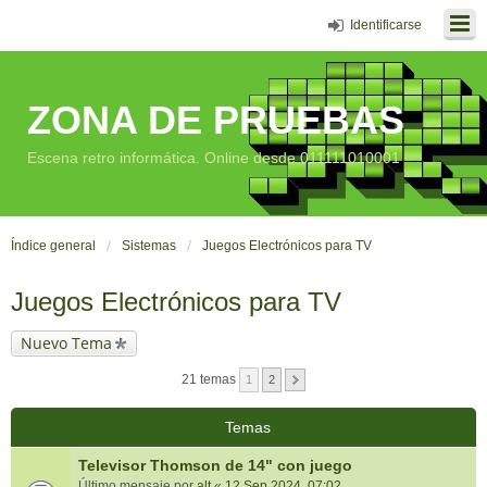
Identificarse
ZONA DE PRUEBAS
Escena retro informática. Online desde 011111010001
Índice general
Sistemas
Juegos Electrónicos para TV
Juegos Electrónicos para TV
Nuevo Tema
21 temas
1
2
Temas
Televisor Thomson de 14" con juego
Último mensaje por
alt
«
12 Sep 2024, 07:02