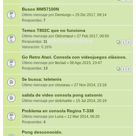
Busco MM57100N
Último mensaje por
Demiurgo
«
25 Dic 2017, 09:14
Respuestas:
7
Temco T802C que no funciona
Último mensaje por
Oldcomput
«
27 Feb 2017, 09:50
Respuestas:
11
1
2
Valoración: 0.16%
Go Retro Atari. Consola con videojuegos clásicos.
Último mensaje por
tteclad
«
06 Ago 2015, 23:47
Respuestas:
13
1
2
Se busca: teletenis
Último mensaje por
clouseau
«
27 Nov 2014, 13:18
salida de video consola pong satsonic
Último mensaje por
slotcharlie
«
15 Jul 2014, 20:19
Problema en consola Regina T-338
Último mensaje por
Luna
«
12 Mar 2014, 06:20
Respuestas:
4
Pong desconocido.