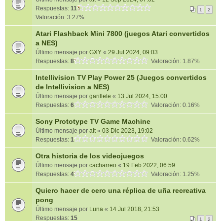
Respuestas:
11
1
2
Valoración: 3.27%
Atari Flashback Mini 7800 (juegos Atari convertidos
a NES)
Último mensaje por
GXY
«
29 Jul 2024, 09:03
Respuestas:
8
Valoración: 1.87%
Intellivision TV Play Power 25 (Juegos convertidos
de Intellivision a NES)
Último mensaje por
garillete
«
13 Jul 2024, 15:00
Respuestas:
6
Valoración: 0.16%
Sony Prototype TV Game Machine
Último mensaje por
alt
«
03 Dic 2023, 19:02
Respuestas:
1
Valoración: 0.62%
Otra historia de los videojuegos
Último mensaje por
cacharreo
«
19 Feb 2022, 06:59
Respuestas:
4
Valoración: 1.25%
Quiero hacer de cero una réplica de uña recreativa
pong
Último mensaje por
Luna
«
14 Jul 2018, 21:53
Respuestas:
15
1
2