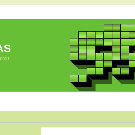
AS
10001