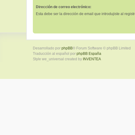
Dirección de correo electrónico:
Esta debe ser la dirección de email que introdujiste al registr
Desarrollado por
phpBB
® Forum Software © phpBB Limited
Traducción al español por
phpBB España
Style we_universal created by
INVENTEA