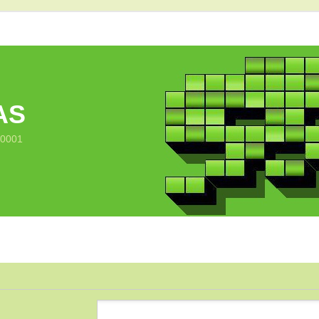
AS
10001