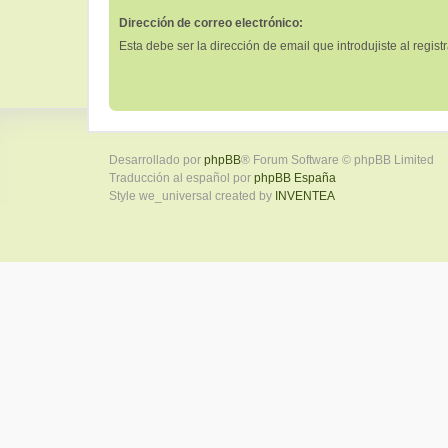
Dirección de correo electrónico:
Esta debe ser la dirección de email que introdujiste al registr
Desarrollado por
phpBB
® Forum Software © phpBB Limited
Traducción al español por
phpBB España
Style we_universal created by
INVENTEA