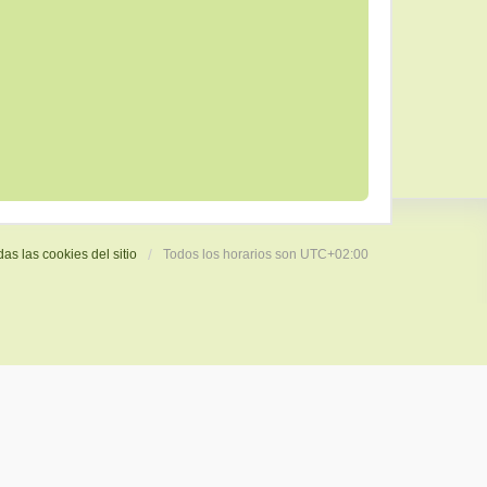
das las cookies del sitio
Todos los horarios son
UTC+02:00