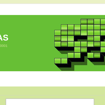
AS
10001