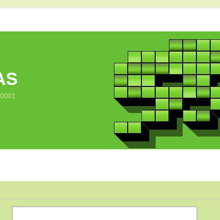
AS
10001