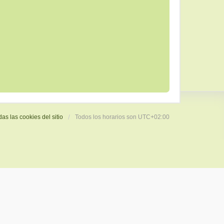
das las cookies del sitio
Todos los horarios son
UTC+02:00