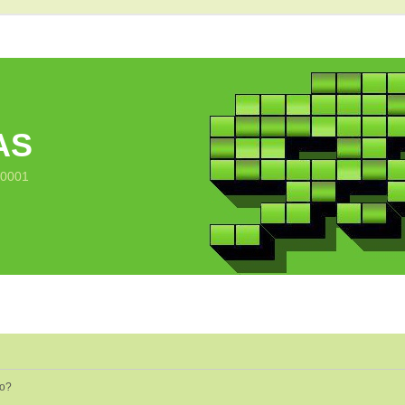
AS
10001
io?