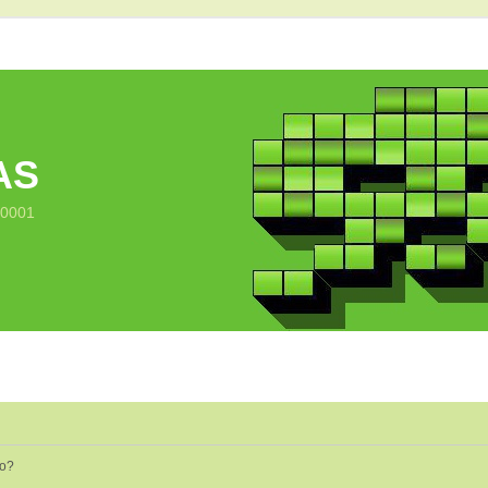
AS
10001
io?