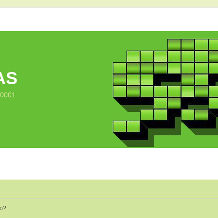
AS
10001
io?