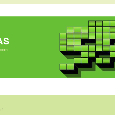
AS
10001
io?