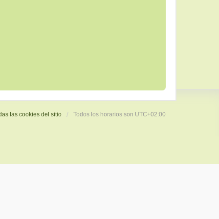
das las cookies del sitio
Todos los horarios son
UTC+02:00