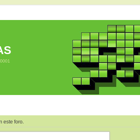
AS
10001
 este foro.