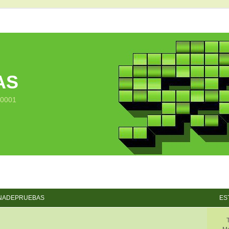
AS
10001
NADEPRUEBAS
ES