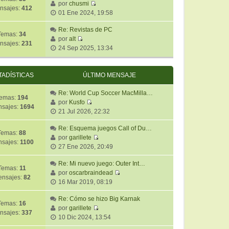
ú
por
chusmi
m
n
e
nsajes:
412
V
l
01 Ene 2024, 19:58
o
s
e
t
m
a
r
Re: Revistas de PC
i
e
j
Temas:
34
ú
por
alt
m
n
e
nsajes:
231
V
l
24 Sep 2025, 13:34
o
s
e
t
m
a
r
i
e
j
ú
m
TADÍSTICAS
ÚLTIMO MENSAJE
n
e
l
o
s
t
Re: World Cup Soccer MacMilla…
m
a
emas:
194
i
por
Kusfo
e
j
sajes:
1694
V
m
21 Jul 2026, 22:32
n
e
e
o
s
r
Re: Esquema juegos Call of Du…
m
a
Temas:
88
ú
por
garillete
e
j
sajes:
1100
V
l
27 Ene 2026, 20:49
n
e
e
t
s
r
Re: Mi nuevo juego: Outer Int…
i
a
Temas:
11
ú
por
oscarbraindead
m
j
nsajes:
82
V
l
16 Mar 2019, 08:19
o
e
e
t
m
r
Re: Cómo se hizo Big Karnak
i
e
Temas:
16
ú
por
garillete
m
n
nsajes:
337
V
l
10 Dic 2024, 13:54
o
s
e
t
m
a