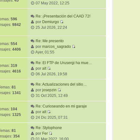
nsajes:
45
V
07 May 2022, 12:25
e
r
Re: ¡Presentación del CAAD 72!
ú
emas:
596
por
Demiurgo
l
sajes:
9842
V
25 Jul 2026, 22:24
t
e
i
r
Re: Me presento
m
ú
emas:
554
por
marcos_sagrado
o
l
sajes:
4406
V
Ayer, 01:55
m
t
e
e
i
r
Re: El FTP de Urusergi ha mue…
n
m
emas:
319
ú
por
alt
s
o
sajes:
4616
V
l
06 Jul 2026, 19:58
a
m
e
t
j
e
r
Re: Actualizaciones del sitio…
i
e
Temas:
81
n
ú
por
josepzin
m
sajes:
1341
s
V
l
31 Oct 2025, 12:49
o
a
e
t
m
j
r
Re: Curioseando en mi garaje
i
e
emas:
104
e
ú
por
alt
m
n
sajes:
1325
V
l
24 Dic 2025, 07:31
o
s
e
t
m
a
r
Re: Stylophone
i
e
j
Temas:
81
ú
por
Fer
m
n
e
nsajes:
354
V
l
01 Mar 2022, 16:00
o