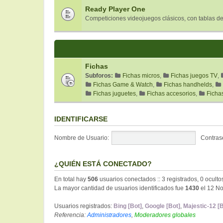
Ready Player One
Competiciones videojuegos clásicos, con tablas de
Fichas
Subforos:
Fichas micros
,
Fichas juegos TV
,
Fichas Game & Watch
,
Fichas handhelds
,
Fichas juguetes
,
Fichas accesorios
,
Ficha
IDENTIFICARSE
Nombre de Usuario:
Contras
¿QUIÉN ESTÁ CONECTADO?
En total hay
506
usuarios conectados :: 3 registrados, 0 oculto
La mayor cantidad de usuarios identificados fue
1430
el 12 No
Usuarios registrados:
Bing [Bot]
,
Google [Bot]
,
Majestic-12 [B
Referencia:
Administradores
,
Moderadores globales