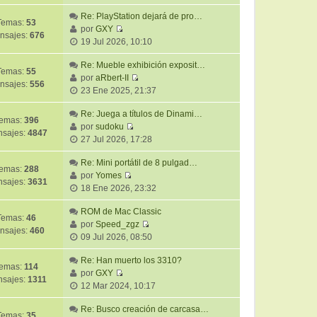
e
t
m
a
r
Re: PlayStation dejará de pro…
i
e
j
Temas:
53
ú
por
GXY
m
n
e
nsajes:
676
V
l
19 Jul 2026, 10:10
o
s
e
t
m
a
r
Re: Mueble exhibición exposit…
i
e
j
Temas:
55
ú
por
aRbert-II
m
n
e
nsajes:
556
V
l
23 Ene 2025, 21:37
o
s
e
t
m
a
r
Re: Juega a títulos de Dinami…
i
e
j
emas:
396
ú
por
sudoku
m
n
e
sajes:
4847
V
l
27 Jul 2026, 17:28
o
s
e
t
m
a
r
Re: Mini portátil de 8 pulgad…
i
e
j
emas:
288
ú
por
Yomes
m
n
e
sajes:
3631
V
l
18 Ene 2026, 23:32
o
s
e
t
m
a
r
ROM de Mac Classic
i
e
j
Temas:
46
ú
por
Speed_zgz
m
n
e
nsajes:
460
V
l
09 Jul 2026, 08:50
o
s
e
t
m
a
r
Re: Han muerto los 3310?
i
e
j
emas:
114
ú
por
GXY
m
n
e
sajes:
1311
V
l
12 Mar 2024, 10:17
o
s
e
t
m
a
r
Re: Busco creación de carcasa…
i
e
j
Temas:
35