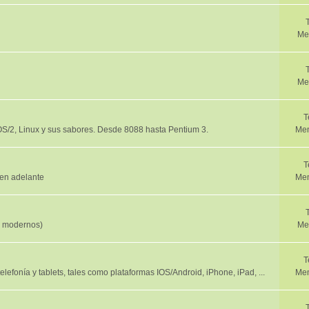
Me
Me
T
/2, Linux y sus sabores. Desde 8088 hasta Pentium 3.
Men
T
en adelante
Men
y modernos)
Me
T
efonía y tablets, tales como plataformas IOS/Android, iPhone, iPad, ...
Men