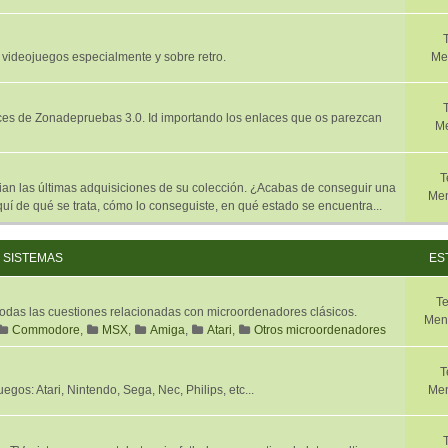
 videojuegos especialmente y sobre retro.
Me
aces de Zonadepruebas 3.0. Id importando los enlaces que os parezcan
Me
T
n las últimas adquisiciones de su colección. ¿Acabas de conseguir una
Men
í de qué se trata, cómo lo conseguiste, en qué estado se encuentra...
SISTEMAS
ES
T
 todas las cuestiones relacionadas con microordenadores clásicos.
Men
Commodore
,
MSX
,
Amiga
,
Atari
,
Otros microordenadores
T
gos: Atari, Nintendo, Sega, Nec, Philips, etc...
Men