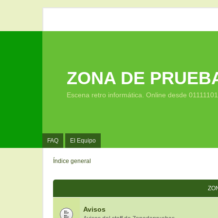
ZONA DE PRUEB
Escena retro informática. Online desde 0111110
FAQ
El Equipo
Índice general
ZO
Avisos