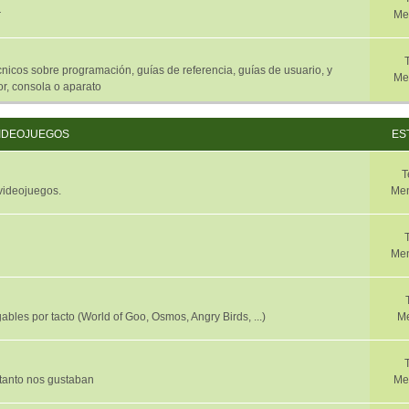
r
Me
nicos sobre programación, guías de referencia, guías de usuario, y
Me
r, consola o aparato
IDEOJUEGOS
ES
T
 videojuegos.
Men
Men
ables por tacto (World of Goo, Osmos, Angry Birds, ...)
Me
 tanto nos gustaban
Me