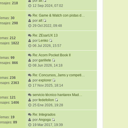
ú
por
alt
m
j
nsajes:
218
V
l
12 Sep 2024, 07:02
o
e
e
t
m
r
Re: Game & Watch con pistas d…
i
e
Temas:
30
ú
por
alt
m
n
nsajes:
298
V
l
29 Oct 2022, 09:48
o
s
e
t
m
a
r
i
Re: ZEsarUX 13
e
j
emas:
212
ú
m
por
Lenko
n
e
sajes:
1822
V
l
o
06 Jul 2026, 15:57
s
e
t
m
a
r
Re: Acorn Pocket Book II
i
e
j
Temas:
99
ú
por
garillete
m
n
e
nsajes:
866
V
l
08 Jun 2026, 14:18
o
s
e
t
m
a
r
Re: Concursos, Jams y competi…
i
e
j
emas:
236
ú
por
explorer
m
n
e
sajes:
2363
V
l
17 Nov 2025, 18:14
o
s
e
t
m
a
r
servicio técnico hantarex Mad…
i
e
j
emas:
121
ú
por
fedefollon
m
n
e
sajes:
1406
V
l
25 Ene 2026, 19:28
o
s
e
t
m
a
r
Re: Integrados
i
e
j
Temas:
19
ú
por
Angoga
m
n
e
nsajes:
89
V
l
19 Mar 2017, 19:39
o
s