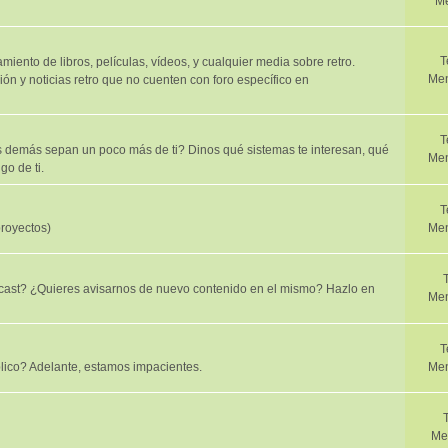
Me
T
iento de libros, películas, vídeos, y cualquier media sobre retro.
Men
ión y noticias retro que no cuenten con foro específico en
T
demás sepan un poco más de ti? Dinos qué sistemas te interesan, qué
Men
go de ti.
T
proyectos)
Men
cast? ¿Quieres avisarnos de nuevo contenido en el mismo? Hazlo en
Men
T
lico? Adelante, estamos impacientes.
Men
Me