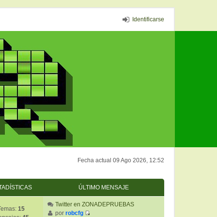
Identificarse
Fecha actual 09 Ago 2026, 12:52
TADÍSTICAS
ÚLTIMO MENSAJE
Twitter en ZONADEPRUEBAS
Temas:
15
por
robcfg