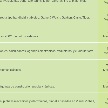
V: sistemas pong, tele-tennis, futbol, carreras, tiro al plato, multi-
Me
propia tipo handheld y tabletop: Game & Watch, Gakken, Casio, Tiger,
Me
T
 en el PC o en otros sistemas.
Men
bles, calculadoras, agendas electrónicas, traductoras, y cualquier otro
Me
T
istemas clásicos.
Men
T
quinas de construcción propia y réplicas.
Men
, pinballs mecánicos y electrónicos, pinballs basados en Visual Pinball,
Me