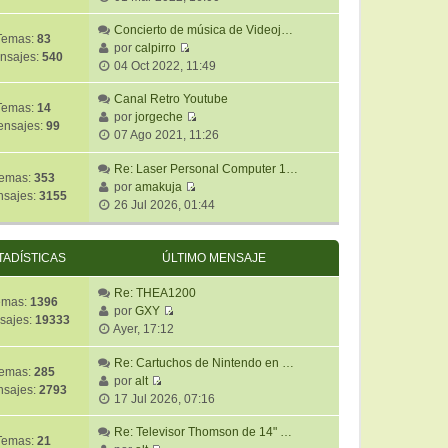
s
e
t
m
a
r
Concierto de música de Videoj…
i
e
j
Temas:
83
ú
por
calpirro
m
n
e
nsajes:
540
V
l
04 Oct 2022, 11:49
o
s
e
t
m
a
r
Canal Retro Youtube
i
e
j
Temas:
14
ú
por
jorgeche
m
n
e
nsajes:
99
V
l
07 Ago 2021, 11:26
o
s
e
t
m
a
r
Re: Laser Personal Computer 1…
i
e
j
emas:
353
ú
por
amakuja
m
n
e
sajes:
3155
V
l
26 Jul 2026, 01:44
o
s
e
t
m
a
r
i
e
j
ú
m
TADÍSTICAS
ÚLTIMO MENSAJE
n
e
l
o
s
t
m
Re: THEA1200
a
emas:
1396
i
e
por
GXY
j
sajes:
19333
V
m
n
Ayer, 17:12
e
e
o
s
r
m
Re: Cartuchos de Nintendo en …
a
emas:
285
ú
e
por
alt
j
sajes:
2793
V
l
n
17 Jul 2026, 07:16
e
e
t
s
r
Re: Televisor Thomson de 14" …
i
a
Temas:
21