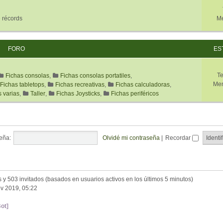
 récords
Me
FORO
ES
T
Fichas consolas
,
Fichas consolas portatiles
,
Men
Fichas tabletops
,
Fichas recreativas
,
Fichas calculadoras
,
s varias
,
Taller
,
Fichas Joysticks
,
Fichas periféricos
eña:
Olvidé mi contraseña
|
Recordar
s y 503 invitados (basados en usuarios activos en los últimos 5 minutos)
v 2019, 05:22
ot]