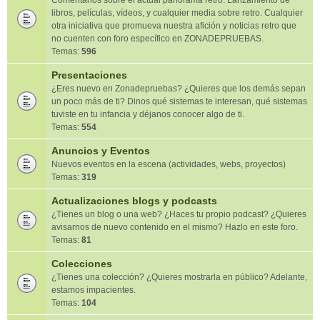
Comentarios sobre el actual panorama retro. Lanzamiento de
libros, películas, vídeos, y cualquier media sobre retro. Cualquier
otra iniciativa que promueva nuestra afición y noticias retro que
no cuenten con foro específico en ZONADEPRUEBAS.
Temas:
596
Presentaciones
¿Eres nuevo en Zonadepruebas? ¿Quieres que los demás sepan
un poco más de ti? Dinos qué sistemas te interesan, qué sistemas
tuviste en tu infancia y déjanos conocer algo de ti.
Temas:
554
Anuncios y Eventos
Nuevos eventos en la escena (actividades, webs, proyectos)
Temas:
319
Actualizaciones blogs y podcasts
¿Tienes un blog o una web? ¿Haces tu propio podcast? ¿Quieres
avisarnos de nuevo contenido en el mismo? Hazlo en este foro.
Temas:
81
Colecciones
¿Tienes una colección? ¿Quieres mostrarla en público? Adelante,
estamos impacientes.
Temas:
104