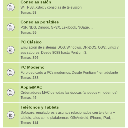
Consolas salón
Wii, PS3, XBox y consolas de televisión
Temas:
53
Consolas portátiles
PSP, NDS, Dingoo, GP2X, Lexibook, NGage, ...
Temas:
55
PC Clásico
Emulación de sistemas DOS, Windows, DR-DOS, OS/2, Linux y
sus sabores. Desde 8088 hasta Pentium 3.
Temas:
396
PC Moderno
Foro dedicado a PCs modernos. Desde Pentium 4 en adelante
Temas:
288
Apple/MAC
Ordenadores MAC de todas las épocas (antiguos y modernos)
Temas:
46
Teléfonos y Tablets
Software, emuladores y asuntos relacionados con telefonía y
tablets, tales como plataformas IOS/Android, iPhone, iPad, ...
Temas:
114