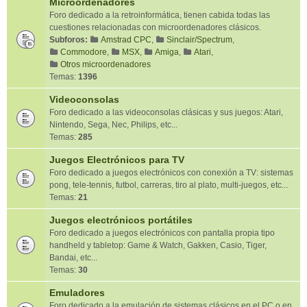
Microordenadores
Foro dedicado a la retroinformática, tienen cabida todas las
cuestiones relacionadas con microordenadores clásicos.
Subforos:
Amstrad CPC
,
Sinclair/Spectrum
,
Commodore
,
MSX
,
Amiga
,
Atari
,
Otros microordenadores
Temas:
1396
Videoconsolas
Foro dedicado a las videoconsolas clásicas y sus juegos: Atari,
Nintendo, Sega, Nec, Philips, etc...
Temas:
285
Juegos Electrónicos para TV
Foro dedicado a juegos electrónicos con conexión a TV: sistemas
pong, tele-tennis, futbol, carreras, tiro al plato, multi-juegos, etc...
Temas:
21
Juegos electrónicos portátiles
Foro dedicado a juegos electrónicos con pantalla propia tipo
handheld y tabletop: Game & Watch, Gakken, Casio, Tiger,
Bandai, etc...
Temas:
30
Emuladores
Foro dedicado a la emulación de sistemas clásicos en el PC o en