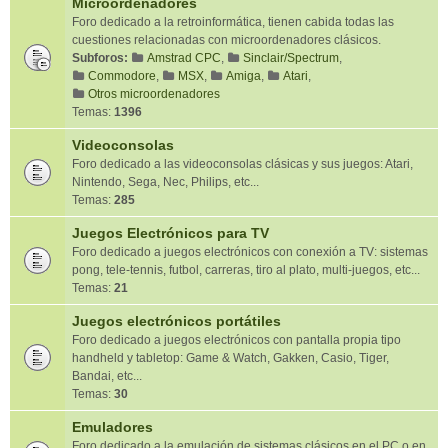
Microordenadores
Foro dedicado a la retroinformática, tienen cabida todas las
cuestiones relacionadas con microordenadores clásicos.
Subforos:
Amstrad CPC
,
Sinclair/Spectrum
,
Commodore
,
MSX
,
Amiga
,
Atari
,
Otros microordenadores
Temas:
1396
Videoconsolas
Foro dedicado a las videoconsolas clásicas y sus juegos: Atari,
Nintendo, Sega, Nec, Philips, etc...
Temas:
285
Juegos Electrónicos para TV
Foro dedicado a juegos electrónicos con conexión a TV: sistemas
pong, tele-tennis, futbol, carreras, tiro al plato, multi-juegos, etc...
Temas:
21
Juegos electrónicos portátiles
Foro dedicado a juegos electrónicos con pantalla propia tipo
handheld y tabletop: Game & Watch, Gakken, Casio, Tiger,
Bandai, etc...
Temas:
30
Emuladores
Foro dedicado a la emulación de sistemas clásicos en el PC o en