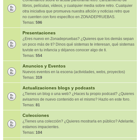
Comentarios sobre el actual panorama retro. Lanzamiento de
libros, películas, vídeos, y cualquier media sobre retro. Cualquier
otra iniciativa que promueva nuestra afición y noticias retro que
no cuenten con foro específico en ZONADEPRUEBAS.
Temas:
596
Presentaciones
¿Eres nuevo en Zonadepruebas? ¿Quieres que los demás sepan
un poco más de ti? Dinos qué sistemas te interesan, qué sistemas
tuviste en tu infancia y déjanos conocer algo de ti.
Temas:
554
Anuncios y Eventos
Nuevos eventos en la escena (actividades, webs, proyectos)
Temas:
319
Actualizaciones blogs y podcasts
¿Tienes un blog o una web? ¿Haces tu propio podcast? ¿Quieres
avisarnos de nuevo contenido en el mismo? Hazlo en este foro.
Temas:
81
Colecciones
¿Tienes una colección? ¿Quieres mostrarla en público? Adelante,
estamos impacientes.
Temas:
104