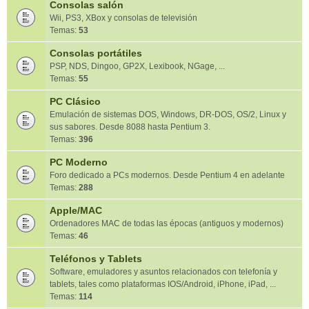
Consolas salón
Wii, PS3, XBox y consolas de televisión
Temas:
53
Consolas portátiles
PSP, NDS, Dingoo, GP2X, Lexibook, NGage, ...
Temas:
55
PC Clásico
Emulación de sistemas DOS, Windows, DR-DOS, OS/2, Linux y
sus sabores. Desde 8088 hasta Pentium 3.
Temas:
396
PC Moderno
Foro dedicado a PCs modernos. Desde Pentium 4 en adelante
Temas:
288
Apple/MAC
Ordenadores MAC de todas las épocas (antiguos y modernos)
Temas:
46
Teléfonos y Tablets
Software, emuladores y asuntos relacionados con telefonía y
tablets, tales como plataformas IOS/Android, iPhone, iPad, ...
Temas:
114