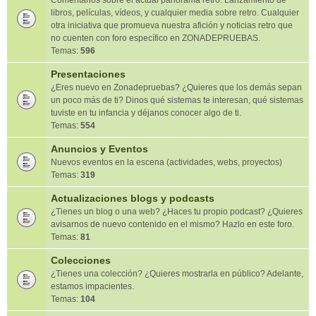
Comentarios sobre el actual panorama retro. Lanzamiento de
libros, películas, vídeos, y cualquier media sobre retro. Cualquier
otra iniciativa que promueva nuestra afición y noticias retro que
no cuenten con foro específico en ZONADEPRUEBAS.
Temas:
596
Presentaciones
¿Eres nuevo en Zonadepruebas? ¿Quieres que los demás sepan
un poco más de ti? Dinos qué sistemas te interesan, qué sistemas
tuviste en tu infancia y déjanos conocer algo de ti.
Temas:
554
Anuncios y Eventos
Nuevos eventos en la escena (actividades, webs, proyectos)
Temas:
319
Actualizaciones blogs y podcasts
¿Tienes un blog o una web? ¿Haces tu propio podcast? ¿Quieres
avisarnos de nuevo contenido en el mismo? Hazlo en este foro.
Temas:
81
Colecciones
¿Tienes una colección? ¿Quieres mostrarla en público? Adelante,
estamos impacientes.
Temas:
104