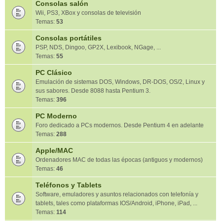
Consolas salón
Wii, PS3, XBox y consolas de televisión
Temas:
53
Consolas portátiles
PSP, NDS, Dingoo, GP2X, Lexibook, NGage, ...
Temas:
55
PC Clásico
Emulación de sistemas DOS, Windows, DR-DOS, OS/2, Linux y
sus sabores. Desde 8088 hasta Pentium 3.
Temas:
396
PC Moderno
Foro dedicado a PCs modernos. Desde Pentium 4 en adelante
Temas:
288
Apple/MAC
Ordenadores MAC de todas las épocas (antiguos y modernos)
Temas:
46
Teléfonos y Tablets
Software, emuladores y asuntos relacionados con telefonía y
tablets, tales como plataformas IOS/Android, iPhone, iPad, ...
Temas:
114