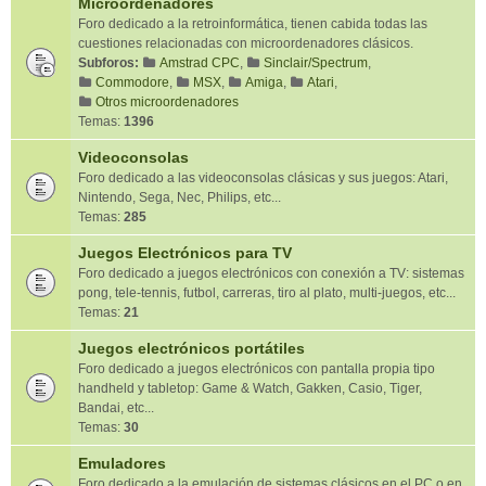
Microordenadores
Foro dedicado a la retroinformática, tienen cabida todas las
cuestiones relacionadas con microordenadores clásicos.
Subforos:
Amstrad CPC
,
Sinclair/Spectrum
,
Commodore
,
MSX
,
Amiga
,
Atari
,
Otros microordenadores
Temas:
1396
Videoconsolas
Foro dedicado a las videoconsolas clásicas y sus juegos: Atari,
Nintendo, Sega, Nec, Philips, etc...
Temas:
285
Juegos Electrónicos para TV
Foro dedicado a juegos electrónicos con conexión a TV: sistemas
pong, tele-tennis, futbol, carreras, tiro al plato, multi-juegos, etc...
Temas:
21
Juegos electrónicos portátiles
Foro dedicado a juegos electrónicos con pantalla propia tipo
handheld y tabletop: Game & Watch, Gakken, Casio, Tiger,
Bandai, etc...
Temas:
30
Emuladores
Foro dedicado a la emulación de sistemas clásicos en el PC o en