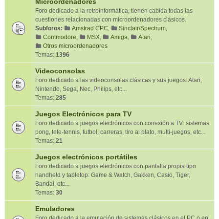
Microordenadores
Foro dedicado a la retroinformática, tienen cabida todas las
cuestiones relacionadas con microordenadores clásicos.
Subforos:
Amstrad CPC
,
Sinclair/Spectrum
,
Commodore
,
MSX
,
Amiga
,
Atari
,
Otros microordenadores
Temas:
1396
Videoconsolas
Foro dedicado a las videoconsolas clásicas y sus juegos: Atari,
Nintendo, Sega, Nec, Philips, etc...
Temas:
285
Juegos Electrónicos para TV
Foro dedicado a juegos electrónicos con conexión a TV: sistemas
pong, tele-tennis, futbol, carreras, tiro al plato, multi-juegos, etc...
Temas:
21
Juegos electrónicos portátiles
Foro dedicado a juegos electrónicos con pantalla propia tipo
handheld y tabletop: Game & Watch, Gakken, Casio, Tiger,
Bandai, etc...
Temas:
30
Emuladores
Foro dedicado a la emulación de sistemas clásicos en el PC o en