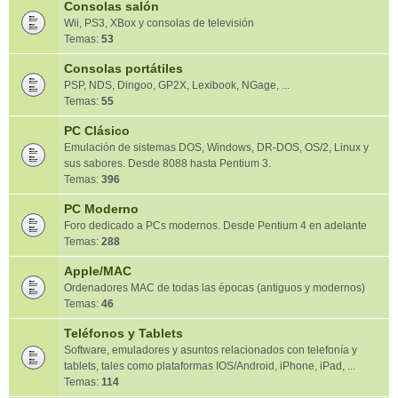
Consolas salón
Wii, PS3, XBox y consolas de televisión
Temas:
53
Consolas portátiles
PSP, NDS, Dingoo, GP2X, Lexibook, NGage, ...
Temas:
55
PC Clásico
Emulación de sistemas DOS, Windows, DR-DOS, OS/2, Linux y
sus sabores. Desde 8088 hasta Pentium 3.
Temas:
396
PC Moderno
Foro dedicado a PCs modernos. Desde Pentium 4 en adelante
Temas:
288
Apple/MAC
Ordenadores MAC de todas las épocas (antiguos y modernos)
Temas:
46
Teléfonos y Tablets
Software, emuladores y asuntos relacionados con telefonía y
tablets, tales como plataformas IOS/Android, iPhone, iPad, ...
Temas:
114