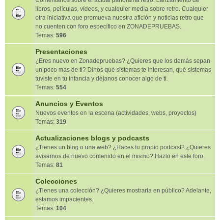
Comentarios sobre el actual panorama retro. Lanzamiento de
libros, películas, vídeos, y cualquier media sobre retro. Cualquier
otra iniciativa que promueva nuestra afición y noticias retro que
no cuenten con foro específico en ZONADEPRUEBAS.
Temas:
596
Presentaciones
¿Eres nuevo en Zonadepruebas? ¿Quieres que los demás sepan
un poco más de ti? Dinos qué sistemas te interesan, qué sistemas
tuviste en tu infancia y déjanos conocer algo de ti.
Temas:
554
Anuncios y Eventos
Nuevos eventos en la escena (actividades, webs, proyectos)
Temas:
319
Actualizaciones blogs y podcasts
¿Tienes un blog o una web? ¿Haces tu propio podcast? ¿Quieres
avisarnos de nuevo contenido en el mismo? Hazlo en este foro.
Temas:
81
Colecciones
¿Tienes una colección? ¿Quieres mostrarla en público? Adelante,
estamos impacientes.
Temas:
104