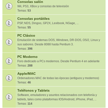
Consolas salón
Wii, PS3, XBox y consolas de televisión
Temas:
53
Consolas portátiles
PSP, NDS, Dingoo, GP2X, Lexibook, NGage, ...
Temas:
55
PC Clásico
Emulación de sistemas DOS, Windows, DR-DOS, OS/2, Linux y
sus sabores. Desde 8088 hasta Pentium 3.
Temas:
396
PC Moderno
Foro dedicado a PCs modernos. Desde Pentium 4 en adelante
Temas:
288
Apple/MAC
Ordenadores MAC de todas las épocas (antiguos y modernos)
Temas:
46
Teléfonos y Tablets
Software, emuladores y asuntos relacionados con telefonía y
tablets, tales como plataformas IOS/Android, iPhone, iPad, ...
Temas:
114