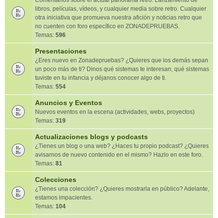
Comentarios sobre el actual panorama retro. Lanzamiento de
libros, películas, vídeos, y cualquier media sobre retro. Cualquier
otra iniciativa que promueva nuestra afición y noticias retro que
no cuenten con foro específico en ZONADEPRUEBAS.
Temas:
596
Presentaciones
¿Eres nuevo en Zonadepruebas? ¿Quieres que los demás sepan
un poco más de ti? Dinos qué sistemas te interesan, qué sistemas
tuviste en tu infancia y déjanos conocer algo de ti.
Temas:
554
Anuncios y Eventos
Nuevos eventos en la escena (actividades, webs, proyectos)
Temas:
319
Actualizaciones blogs y podcasts
¿Tienes un blog o una web? ¿Haces tu propio podcast? ¿Quieres
avisarnos de nuevo contenido en el mismo? Hazlo en este foro.
Temas:
81
Colecciones
¿Tienes una colección? ¿Quieres mostrarla en público? Adelante,
estamos impacientes.
Temas:
104