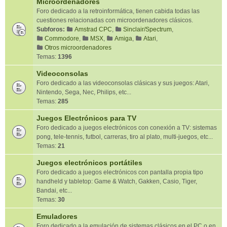
Microordenadores
Foro dedicado a la retroinformática, tienen cabida todas las
cuestiones relacionadas con microordenadores clásicos.
Subforos:
Amstrad CPC
,
Sinclair/Spectrum
,
Commodore
,
MSX
,
Amiga
,
Atari
,
Otros microordenadores
Temas:
1396
Videoconsolas
Foro dedicado a las videoconsolas clásicas y sus juegos: Atari,
Nintendo, Sega, Nec, Philips, etc...
Temas:
285
Juegos Electrónicos para TV
Foro dedicado a juegos electrónicos con conexión a TV: sistemas
pong, tele-tennis, futbol, carreras, tiro al plato, multi-juegos, etc...
Temas:
21
Juegos electrónicos portátiles
Foro dedicado a juegos electrónicos con pantalla propia tipo
handheld y tabletop: Game & Watch, Gakken, Casio, Tiger,
Bandai, etc...
Temas:
30
Emuladores
Foro dedicado a la emulación de sistemas clásicos en el PC o en