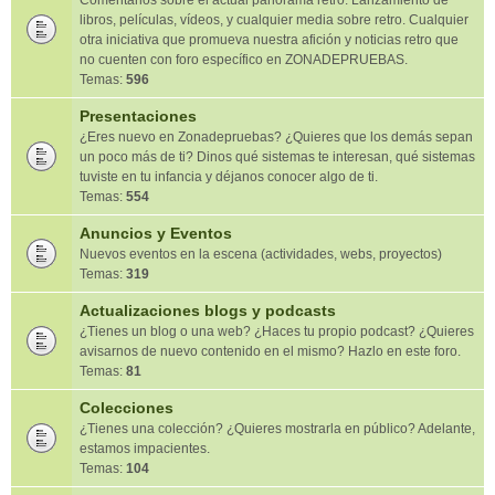
Comentarios sobre el actual panorama retro. Lanzamiento de
libros, películas, vídeos, y cualquier media sobre retro. Cualquier
otra iniciativa que promueva nuestra afición y noticias retro que
no cuenten con foro específico en ZONADEPRUEBAS.
Temas:
596
Presentaciones
¿Eres nuevo en Zonadepruebas? ¿Quieres que los demás sepan
un poco más de ti? Dinos qué sistemas te interesan, qué sistemas
tuviste en tu infancia y déjanos conocer algo de ti.
Temas:
554
Anuncios y Eventos
Nuevos eventos en la escena (actividades, webs, proyectos)
Temas:
319
Actualizaciones blogs y podcasts
¿Tienes un blog o una web? ¿Haces tu propio podcast? ¿Quieres
avisarnos de nuevo contenido en el mismo? Hazlo en este foro.
Temas:
81
Colecciones
¿Tienes una colección? ¿Quieres mostrarla en público? Adelante,
estamos impacientes.
Temas:
104