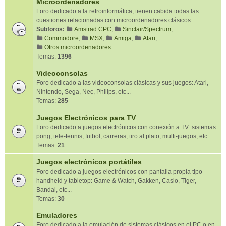
Microordenadores
Foro dedicado a la retroinformática, tienen cabida todas las
cuestiones relacionadas con microordenadores clásicos.
Subforos:
Amstrad CPC
,
Sinclair/Spectrum
,
Commodore
,
MSX
,
Amiga
,
Atari
,
Otros microordenadores
Temas:
1396
Videoconsolas
Foro dedicado a las videoconsolas clásicas y sus juegos: Atari,
Nintendo, Sega, Nec, Philips, etc...
Temas:
285
Juegos Electrónicos para TV
Foro dedicado a juegos electrónicos con conexión a TV: sistemas
pong, tele-tennis, futbol, carreras, tiro al plato, multi-juegos, etc...
Temas:
21
Juegos electrónicos portátiles
Foro dedicado a juegos electrónicos con pantalla propia tipo
handheld y tabletop: Game & Watch, Gakken, Casio, Tiger,
Bandai, etc...
Temas:
30
Emuladores
Foro dedicado a la emulación de sistemas clásicos en el PC o en