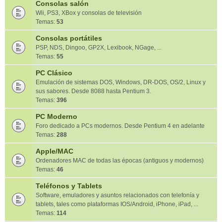
Consolas salón
Wii, PS3, XBox y consolas de televisión
Temas:
53
Consolas portátiles
PSP, NDS, Dingoo, GP2X, Lexibook, NGage, ...
Temas:
55
PC Clásico
Emulación de sistemas DOS, Windows, DR-DOS, OS/2, Linux y
sus sabores. Desde 8088 hasta Pentium 3.
Temas:
396
PC Moderno
Foro dedicado a PCs modernos. Desde Pentium 4 en adelante
Temas:
288
Apple/MAC
Ordenadores MAC de todas las épocas (antiguos y modernos)
Temas:
46
Teléfonos y Tablets
Software, emuladores y asuntos relacionados con telefonía y
tablets, tales como plataformas IOS/Android, iPhone, iPad, ...
Temas:
114