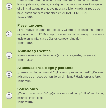
Comentarios sobre el actual panorama retro. Lanzamiento de
libros, películas, vídeos, y cualquier media sobre retro. Cualquier
otra iniciativa que promueva nuestra afición y noticias retro que
no cuenten con foro específico en ZONADEPRUEBAS.
Temas:
596
Presentaciones
¿Eres nuevo en Zonadepruebas? ¿Quieres que los demás sepan
un poco más de ti? Dinos qué sistemas te interesan, qué sistemas
tuviste en tu infancia y déjanos conocer algo de ti.
Temas:
554
Anuncios y Eventos
Nuevos eventos en la escena (actividades, webs, proyectos)
Temas:
319
Actualizaciones blogs y podcasts
¿Tienes un blog o una web? ¿Haces tu propio podcast? ¿Quieres
avisarnos de nuevo contenido en el mismo? Hazlo en este foro.
Temas:
81
Colecciones
¿Tienes una colección? ¿Quieres mostrarla en público? Adelante,
estamos impacientes.
Temas:
104