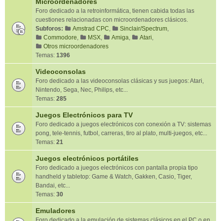
Microordenadores
Foro dedicado a la retroinformática, tienen cabida todas las
cuestiones relacionadas con microordenadores clásicos.
Subforos:
Amstrad CPC
,
Sinclair/Spectrum
,
Commodore
,
MSX
,
Amiga
,
Atari
,
Otros microordenadores
Temas:
1396
Videoconsolas
Foro dedicado a las videoconsolas clásicas y sus juegos: Atari,
Nintendo, Sega, Nec, Philips, etc...
Temas:
285
Juegos Electrónicos para TV
Foro dedicado a juegos electrónicos con conexión a TV: sistemas
pong, tele-tennis, futbol, carreras, tiro al plato, multi-juegos, etc...
Temas:
21
Juegos electrónicos portátiles
Foro dedicado a juegos electrónicos con pantalla propia tipo
handheld y tabletop: Game & Watch, Gakken, Casio, Tiger,
Bandai, etc...
Temas:
30
Emuladores
Foro dedicado a la emulación de sistemas clásicos en el PC o en