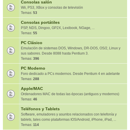
Consolas salón
Wii, PS3, XBox y consolas de televisión
Temas:
53
Consolas portátiles
PSP, NDS, Dingoo, GP2X, Lexibook, NGage, ...
Temas:
55
PC Clásico
Emulación de sistemas DOS, Windows, DR-DOS, OS/2, Linux y
sus sabores. Desde 8088 hasta Pentium 3.
Temas:
396
PC Moderno
Foro dedicado a PCs modernos. Desde Pentium 4 en adelante
Temas:
288
Apple/MAC
Ordenadores MAC de todas las épocas (antiguos y modernos)
Temas:
46
Teléfonos y Tablets
Software, emuladores y asuntos relacionados con telefonía y
tablets, tales como plataformas IOS/Android, iPhone, iPad, ...
Temas:
114