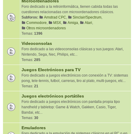
Microordenadores
Foro dedicado a la retroinformática, tienen cabida todas las
cuestiones relacionadas con microordenadores clásicos.
Subforos:
Amstrad CPC
,
Sinclair/Spectrum
,
Commodore
,
MSX
,
Amiga
,
Atari
,
Otros microordenadores
Temas:
1396
Videoconsolas
Foro dedicado a las videoconsolas clásicas y sus juegos: Atari,
Nintendo, Sega, Nec, Philips, etc...
Temas:
285
Juegos Electrónicos para TV
Foro dedicado a juegos electrónicos con conexión a TV: sistemas
pong, tele-tennis, futbol, carreras, tiro al plato, multi-juegos, etc...
Temas:
21
Juegos electrónicos portátiles
Foro dedicado a juegos electrónicos con pantalla propia tipo
handheld y tabletop: Game & Watch, Gakken, Casio, Tiger,
Bandai, etc...
Temas:
30
Emuladores
Foro dedicado a la emulación de sistemas clásicos en el PC o en