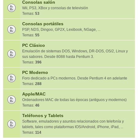
Consolas salón
Wii, PS3, XBox y consolas de televisión
Temas:
53
Consolas portátiles
PSP, NDS, Dingoo, GP2X, Lexibook, NGage, ...
Temas:
55
PC Clásico
Emulación de sistemas DOS, Windows, DR-DOS, OS/2, Linux y
sus sabores. Desde 8088 hasta Pentium 3.
Temas:
396
PC Moderno
Foro dedicado a PCs modernos. Desde Pentium 4 en adelante
Temas:
288
Apple/MAC
Ordenadores MAC de todas las épocas (antiguos y modernos)
Temas:
46
Teléfonos y Tablets
Software, emuladores y asuntos relacionados con telefonía y
tablets, tales como plataformas IOS/Android, iPhone, iPad, ...
Temas:
114