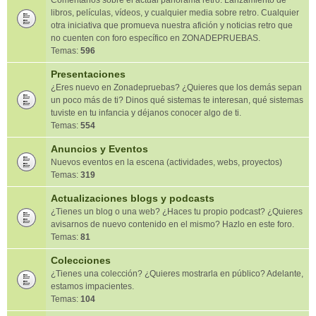
Comentarios sobre el actual panorama retro. Lanzamiento de
libros, películas, vídeos, y cualquier media sobre retro. Cualquier
otra iniciativa que promueva nuestra afición y noticias retro que
no cuenten con foro específico en ZONADEPRUEBAS.
Temas:
596
Presentaciones
¿Eres nuevo en Zonadepruebas? ¿Quieres que los demás sepan
un poco más de ti? Dinos qué sistemas te interesan, qué sistemas
tuviste en tu infancia y déjanos conocer algo de ti.
Temas:
554
Anuncios y Eventos
Nuevos eventos en la escena (actividades, webs, proyectos)
Temas:
319
Actualizaciones blogs y podcasts
¿Tienes un blog o una web? ¿Haces tu propio podcast? ¿Quieres
avisarnos de nuevo contenido en el mismo? Hazlo en este foro.
Temas:
81
Colecciones
¿Tienes una colección? ¿Quieres mostrarla en público? Adelante,
estamos impacientes.
Temas:
104