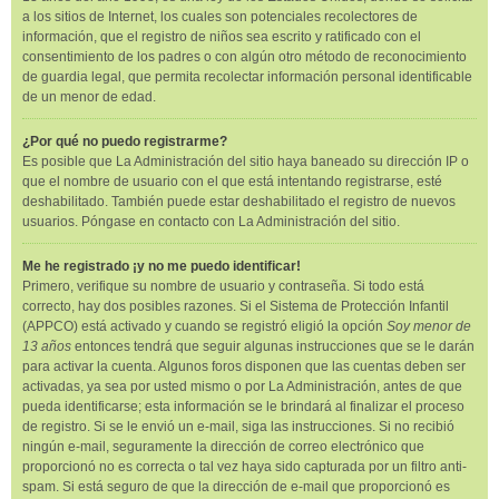
a los sitios de Internet, los cuales son potenciales recolectores de
información, que el registro de niños sea escrito y ratificado con el
consentimiento de los padres o con algún otro método de reconocimiento
de guardia legal, que permita recolectar información personal identificable
de un menor de edad.
¿Por qué no puedo registrarme?
Es posible que La Administración del sitio haya baneado su dirección IP o
que el nombre de usuario con el que está intentando registrarse, esté
deshabilitado. También puede estar deshabilitado el registro de nuevos
usuarios. Póngase en contacto con La Administración del sitio.
Me he registrado ¡y no me puedo identificar!
Primero, verifique su nombre de usuario y contraseña. Si todo está
correcto, hay dos posibles razones. Si el Sistema de Protección Infantil
(APPCO) está activado y cuando se registró eligió la opción
Soy menor de
13 años
entonces tendrá que seguir algunas instrucciones que se le darán
para activar la cuenta. Algunos foros disponen que las cuentas deben ser
activadas, ya sea por usted mismo o por La Administración, antes de que
pueda identificarse; esta información se le brindará al finalizar el proceso
de registro. Si se le envió un e-mail, siga las instrucciones. Si no recibió
ningún e-mail, seguramente la dirección de correo electrónico que
proporcionó no es correcta o tal vez haya sido capturada por un filtro anti-
spam. Si está seguro de que la dirección de e-mail que proporcionó es