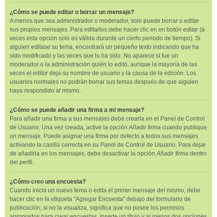
¿Cómo se puede editar o borrar un mensaje?
A menos que sea administrador o moderador, solo puede borrar o editar
sus propios mensajes. Para editarlos debe hacer clic en en botón
editar
(a
veces esta opción solo es válida durante un cierto periodo de tiempo). Si
alguien editase su tema, encontrará un pequeño texto indicando que ha
sido modificado y las veces que lo ha sido. No aparece si fue un
moderador o la administración quién lo editó, aunque la mayoría de las
veces el editor deja su nombre de usuario y la causa de la edición. Los
usuarios normales no podrán borrar sus temas después de que alguien
haya respondido al mismo.
¿Cómo se puede añadir una firma a mi mensaje?
Para añadir una firma a sus mensajes debe crearla en el Panel de Control
de Usuario. Una vez creada, active la opción
Añadir firma
cuando publique
un mensaje. Puede asignar una firma por defecto a todos sus mensajes
activando la casilla correcta en su Panel de Control de Usuario. Para dejar
de añadirla en los mensajes, debe desactivar la opción
Añadir firma
dentro
del perfil.
¿Cómo creo una encuesta?
Cuando inicia un nuevo tema o edita el primer mensaje del mismo, debe
hacer clic en la etiqueta "Agregar Encuesta" debajo del formulario de
publicación; si no la visualiza, significa que no posee los permisos
apropiados para crear encuestas. Inserte un título y al menos dos opciones