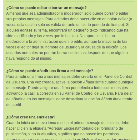
¿Cómo se puede editar o borrar un mensaje?
A menos que sea administrador o moderador, solo puede borrar o editar
sus propios mensajes. Para editarlos debe hacer clic en en botón
editar
(a
veces esta opción solo es válida durante un cierto periodo de tiempo). Si
alguien editase su tema, encontrará un pequeño texto indicando que ha
sido modificado y las veces que lo ha sido. No aparece si fue un
moderador o la administración quién lo editó, aunque la mayoría de las
veces el editor deja su nombre de usuario y la causa de la edición. Los
usuarios normales no podrán borrar sus temas después de que alguien
haya respondido al mismo.
¿Cómo se puede añadir una firma a mi mensaje?
Para añadir una firma a sus mensajes debe crearla en el Panel de Control
de Usuario. Una vez creada, active la opción
Añadir firma
cuando publique
un mensaje. Puede asignar una firma por defecto a todos sus mensajes
activando la casilla correcta en su Panel de Control de Usuario. Para dejar
de añadirla en los mensajes, debe desactivar la opción
Añadir firma
dentro
del perfil.
¿Cómo creo una encuesta?
Cuando inicia un nuevo tema o edita el primer mensaje del mismo, debe
hacer clic en la etiqueta "Agregar Encuesta" debajo del formulario de
publicación; si no la visualiza, significa que no posee los permisos
apropiados para crear encuestas. Inserte un título y al menos dos opciones