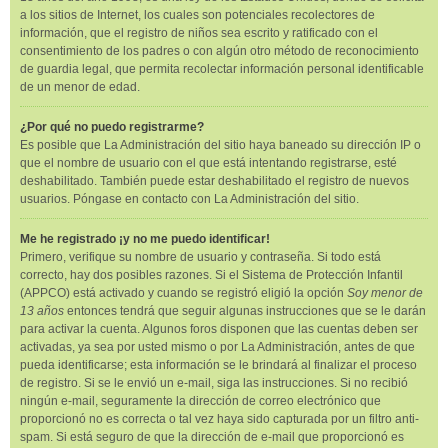
a los sitios de Internet, los cuales son potenciales recolectores de
información, que el registro de niños sea escrito y ratificado con el
consentimiento de los padres o con algún otro método de reconocimiento
de guardia legal, que permita recolectar información personal identificable
de un menor de edad.
¿Por qué no puedo registrarme?
Es posible que La Administración del sitio haya baneado su dirección IP o
que el nombre de usuario con el que está intentando registrarse, esté
deshabilitado. También puede estar deshabilitado el registro de nuevos
usuarios. Póngase en contacto con La Administración del sitio.
Me he registrado ¡y no me puedo identificar!
Primero, verifique su nombre de usuario y contraseña. Si todo está
correcto, hay dos posibles razones. Si el Sistema de Protección Infantil
(APPCO) está activado y cuando se registró eligió la opción
Soy menor de
13 años
entonces tendrá que seguir algunas instrucciones que se le darán
para activar la cuenta. Algunos foros disponen que las cuentas deben ser
activadas, ya sea por usted mismo o por La Administración, antes de que
pueda identificarse; esta información se le brindará al finalizar el proceso
de registro. Si se le envió un e-mail, siga las instrucciones. Si no recibió
ningún e-mail, seguramente la dirección de correo electrónico que
proporcionó no es correcta o tal vez haya sido capturada por un filtro anti-
spam. Si está seguro de que la dirección de e-mail que proporcionó es