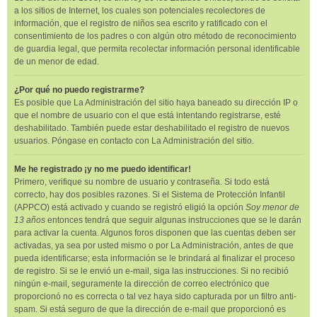
a los sitios de Internet, los cuales son potenciales recolectores de
información, que el registro de niños sea escrito y ratificado con el
consentimiento de los padres o con algún otro método de reconocimiento
de guardia legal, que permita recolectar información personal identificable
de un menor de edad.
¿Por qué no puedo registrarme?
Es posible que La Administración del sitio haya baneado su dirección IP o
que el nombre de usuario con el que está intentando registrarse, esté
deshabilitado. También puede estar deshabilitado el registro de nuevos
usuarios. Póngase en contacto con La Administración del sitio.
Me he registrado ¡y no me puedo identificar!
Primero, verifique su nombre de usuario y contraseña. Si todo está
correcto, hay dos posibles razones. Si el Sistema de Protección Infantil
(APPCO) está activado y cuando se registró eligió la opción
Soy menor de
13 años
entonces tendrá que seguir algunas instrucciones que se le darán
para activar la cuenta. Algunos foros disponen que las cuentas deben ser
activadas, ya sea por usted mismo o por La Administración, antes de que
pueda identificarse; esta información se le brindará al finalizar el proceso
de registro. Si se le envió un e-mail, siga las instrucciones. Si no recibió
ningún e-mail, seguramente la dirección de correo electrónico que
proporcionó no es correcta o tal vez haya sido capturada por un filtro anti-
spam. Si está seguro de que la dirección de e-mail que proporcionó es