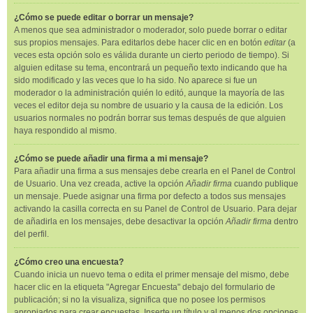
¿Cómo se puede editar o borrar un mensaje?
A menos que sea administrador o moderador, solo puede borrar o editar
sus propios mensajes. Para editarlos debe hacer clic en en botón
editar
(a
veces esta opción solo es válida durante un cierto periodo de tiempo). Si
alguien editase su tema, encontrará un pequeño texto indicando que ha
sido modificado y las veces que lo ha sido. No aparece si fue un
moderador o la administración quién lo editó, aunque la mayoría de las
veces el editor deja su nombre de usuario y la causa de la edición. Los
usuarios normales no podrán borrar sus temas después de que alguien
haya respondido al mismo.
¿Cómo se puede añadir una firma a mi mensaje?
Para añadir una firma a sus mensajes debe crearla en el Panel de Control
de Usuario. Una vez creada, active la opción
Añadir firma
cuando publique
un mensaje. Puede asignar una firma por defecto a todos sus mensajes
activando la casilla correcta en su Panel de Control de Usuario. Para dejar
de añadirla en los mensajes, debe desactivar la opción
Añadir firma
dentro
del perfil.
¿Cómo creo una encuesta?
Cuando inicia un nuevo tema o edita el primer mensaje del mismo, debe
hacer clic en la etiqueta "Agregar Encuesta" debajo del formulario de
publicación; si no la visualiza, significa que no posee los permisos
apropiados para crear encuestas. Inserte un título y al menos dos opciones