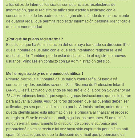
a los sitios de Internet, los cuales son potenciales recolectores de
información, que el registro de niños sea escrito y ratificado con el
consentimiento de los padres o con algún otro método de reconocimiento
de guardia legal, que permita recolectar información personal identificable
de un menor de edad.
¿Por qué no puedo registrarme?
Es posible que La Administración del sitio haya baneado su dirección IP o
que el nombre de usuario con el que está intentando registrarse, esté
deshabilitado. También puede estar deshabilitado el registro de nuevos
usuarios. Póngase en contacto con La Administración del sitio.
Me he registrado ¡y no me puedo identificar!
Primero, verifique su nombre de usuario y contraseña. Si todo está
correcto, hay dos posibles razones. Si el Sistema de Protección Infantil
(APPCO) está activado y cuando se registró eligió la opción
Soy menor de
13 años
entonces tendrá que seguir algunas instrucciones que se le darán
para activar la cuenta. Algunos foros disponen que las cuentas deben ser
activadas, ya sea por usted mismo o por La Administración, antes de que
pueda identificarse; esta información se le brindará al finalizar el proceso
de registro. Si se le envió un e-mail, siga las instrucciones. Si no recibió
ningún e-mail, seguramente la dirección de correo electrónico que
proporcionó no es correcta o tal vez haya sido capturada por un filtro anti-
spam. Si está seguro de que la dirección de e-mail que proporcionó es