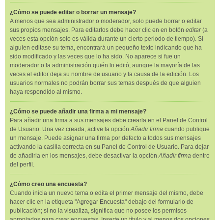
¿Cómo se puede editar o borrar un mensaje?
A menos que sea administrador o moderador, solo puede borrar o editar
sus propios mensajes. Para editarlos debe hacer clic en en botón
editar
(a
veces esta opción solo es válida durante un cierto periodo de tiempo). Si
alguien editase su tema, encontrará un pequeño texto indicando que ha
sido modificado y las veces que lo ha sido. No aparece si fue un
moderador o la administración quién lo editó, aunque la mayoría de las
veces el editor deja su nombre de usuario y la causa de la edición. Los
usuarios normales no podrán borrar sus temas después de que alguien
haya respondido al mismo.
¿Cómo se puede añadir una firma a mi mensaje?
Para añadir una firma a sus mensajes debe crearla en el Panel de Control
de Usuario. Una vez creada, active la opción
Añadir firma
cuando publique
un mensaje. Puede asignar una firma por defecto a todos sus mensajes
activando la casilla correcta en su Panel de Control de Usuario. Para dejar
de añadirla en los mensajes, debe desactivar la opción
Añadir firma
dentro
del perfil.
¿Cómo creo una encuesta?
Cuando inicia un nuevo tema o edita el primer mensaje del mismo, debe
hacer clic en la etiqueta "Agregar Encuesta" debajo del formulario de
publicación; si no la visualiza, significa que no posee los permisos
apropiados para crear encuestas. Inserte un título y al menos dos opciones