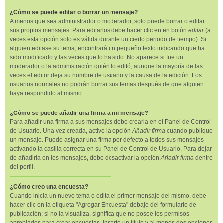
¿Cómo se puede editar o borrar un mensaje?
A menos que sea administrador o moderador, solo puede borrar o editar
sus propios mensajes. Para editarlos debe hacer clic en en botón
editar
(a
veces esta opción solo es válida durante un cierto periodo de tiempo). Si
alguien editase su tema, encontrará un pequeño texto indicando que ha
sido modificado y las veces que lo ha sido. No aparece si fue un
moderador o la administración quién lo editó, aunque la mayoría de las
veces el editor deja su nombre de usuario y la causa de la edición. Los
usuarios normales no podrán borrar sus temas después de que alguien
haya respondido al mismo.
¿Cómo se puede añadir una firma a mi mensaje?
Para añadir una firma a sus mensajes debe crearla en el Panel de Control
de Usuario. Una vez creada, active la opción
Añadir firma
cuando publique
un mensaje. Puede asignar una firma por defecto a todos sus mensajes
activando la casilla correcta en su Panel de Control de Usuario. Para dejar
de añadirla en los mensajes, debe desactivar la opción
Añadir firma
dentro
del perfil.
¿Cómo creo una encuesta?
Cuando inicia un nuevo tema o edita el primer mensaje del mismo, debe
hacer clic en la etiqueta "Agregar Encuesta" debajo del formulario de
publicación; si no la visualiza, significa que no posee los permisos
apropiados para crear encuestas. Inserte un título y al menos dos opciones