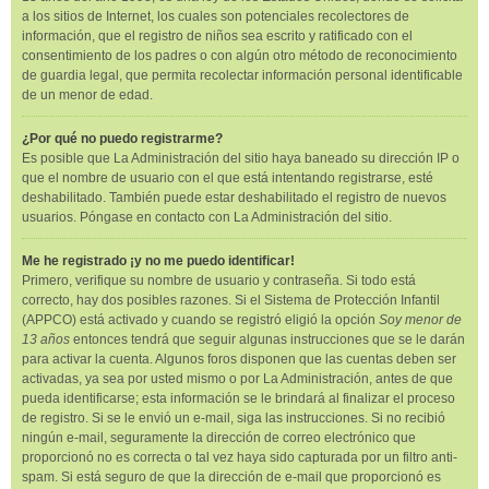
a los sitios de Internet, los cuales son potenciales recolectores de
información, que el registro de niños sea escrito y ratificado con el
consentimiento de los padres o con algún otro método de reconocimiento
de guardia legal, que permita recolectar información personal identificable
de un menor de edad.
¿Por qué no puedo registrarme?
Es posible que La Administración del sitio haya baneado su dirección IP o
que el nombre de usuario con el que está intentando registrarse, esté
deshabilitado. También puede estar deshabilitado el registro de nuevos
usuarios. Póngase en contacto con La Administración del sitio.
Me he registrado ¡y no me puedo identificar!
Primero, verifique su nombre de usuario y contraseña. Si todo está
correcto, hay dos posibles razones. Si el Sistema de Protección Infantil
(APPCO) está activado y cuando se registró eligió la opción
Soy menor de
13 años
entonces tendrá que seguir algunas instrucciones que se le darán
para activar la cuenta. Algunos foros disponen que las cuentas deben ser
activadas, ya sea por usted mismo o por La Administración, antes de que
pueda identificarse; esta información se le brindará al finalizar el proceso
de registro. Si se le envió un e-mail, siga las instrucciones. Si no recibió
ningún e-mail, seguramente la dirección de correo electrónico que
proporcionó no es correcta o tal vez haya sido capturada por un filtro anti-
spam. Si está seguro de que la dirección de e-mail que proporcionó es