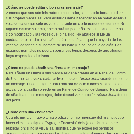
¿Cómo se puede editar o borrar un mensaje?
A menos que sea administrador o moderador, solo puede borrar o editar
sus propios mensajes. Para editarlos debe hacer clic en en botón
editar
(a
veces esta opción solo es válida durante un cierto periodo de tiempo). Si
alguien editase su tema, encontrará un pequeño texto indicando que ha
sido modificado y las veces que lo ha sido. No aparece si fue un
moderador o la administración quién lo editó, aunque la mayoría de las
veces el editor deja su nombre de usuario y la causa de la edición. Los
usuarios normales no podrán borrar sus temas después de que alguien
haya respondido al mismo.
¿Cómo se puede añadir una firma a mi mensaje?
Para añadir una firma a sus mensajes debe crearla en el Panel de Control
de Usuario. Una vez creada, active la opción
Añadir firma
cuando publique
un mensaje. Puede asignar una firma por defecto a todos sus mensajes
activando la casilla correcta en su Panel de Control de Usuario. Para dejar
de añadirla en los mensajes, debe desactivar la opción
Añadir firma
dentro
del perfil.
¿Cómo creo una encuesta?
Cuando inicia un nuevo tema o edita el primer mensaje del mismo, debe
hacer clic en la etiqueta "Agregar Encuesta" debajo del formulario de
publicación; si no la visualiza, significa que no posee los permisos
apropiados para crear encuestas. Inserte un título y al menos dos opciones