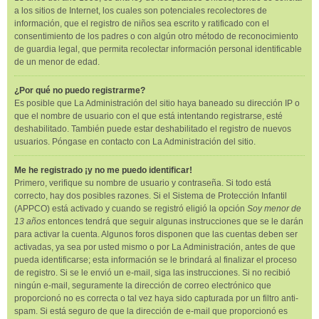
a los sitios de Internet, los cuales son potenciales recolectores de
información, que el registro de niños sea escrito y ratificado con el
consentimiento de los padres o con algún otro método de reconocimiento
de guardia legal, que permita recolectar información personal identificable
de un menor de edad.
¿Por qué no puedo registrarme?
Es posible que La Administración del sitio haya baneado su dirección IP o
que el nombre de usuario con el que está intentando registrarse, esté
deshabilitado. También puede estar deshabilitado el registro de nuevos
usuarios. Póngase en contacto con La Administración del sitio.
Me he registrado ¡y no me puedo identificar!
Primero, verifique su nombre de usuario y contraseña. Si todo está
correcto, hay dos posibles razones. Si el Sistema de Protección Infantil
(APPCO) está activado y cuando se registró eligió la opción
Soy menor de
13 años
entonces tendrá que seguir algunas instrucciones que se le darán
para activar la cuenta. Algunos foros disponen que las cuentas deben ser
activadas, ya sea por usted mismo o por La Administración, antes de que
pueda identificarse; esta información se le brindará al finalizar el proceso
de registro. Si se le envió un e-mail, siga las instrucciones. Si no recibió
ningún e-mail, seguramente la dirección de correo electrónico que
proporcionó no es correcta o tal vez haya sido capturada por un filtro anti-
spam. Si está seguro de que la dirección de e-mail que proporcionó es