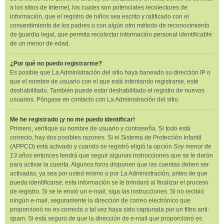
a los sitios de Internet, los cuales son potenciales recolectores de
información, que el registro de niños sea escrito y ratificado con el
consentimiento de los padres o con algún otro método de reconocimiento
de guardia legal, que permita recolectar información personal identificable
de un menor de edad.
¿Por qué no puedo registrarme?
Es posible que La Administración del sitio haya baneado su dirección IP o
que el nombre de usuario con el que está intentando registrarse, esté
deshabilitado. También puede estar deshabilitado el registro de nuevos
usuarios. Póngase en contacto con La Administración del sitio.
Me he registrado ¡y no me puedo identificar!
Primero, verifique su nombre de usuario y contraseña. Si todo está
correcto, hay dos posibles razones. Si el Sistema de Protección Infantil
(APPCO) está activado y cuando se registró eligió la opción
Soy menor de
13 años
entonces tendrá que seguir algunas instrucciones que se le darán
para activar la cuenta. Algunos foros disponen que las cuentas deben ser
activadas, ya sea por usted mismo o por La Administración, antes de que
pueda identificarse; esta información se le brindará al finalizar el proceso
de registro. Si se le envió un e-mail, siga las instrucciones. Si no recibió
ningún e-mail, seguramente la dirección de correo electrónico que
proporcionó no es correcta o tal vez haya sido capturada por un filtro anti-
spam. Si está seguro de que la dirección de e-mail que proporcionó es