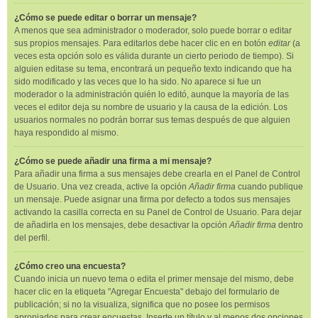
¿Cómo se puede editar o borrar un mensaje?
A menos que sea administrador o moderador, solo puede borrar o editar
sus propios mensajes. Para editarlos debe hacer clic en en botón
editar
(a
veces esta opción solo es válida durante un cierto periodo de tiempo). Si
alguien editase su tema, encontrará un pequeño texto indicando que ha
sido modificado y las veces que lo ha sido. No aparece si fue un
moderador o la administración quién lo editó, aunque la mayoría de las
veces el editor deja su nombre de usuario y la causa de la edición. Los
usuarios normales no podrán borrar sus temas después de que alguien
haya respondido al mismo.
¿Cómo se puede añadir una firma a mi mensaje?
Para añadir una firma a sus mensajes debe crearla en el Panel de Control
de Usuario. Una vez creada, active la opción
Añadir firma
cuando publique
un mensaje. Puede asignar una firma por defecto a todos sus mensajes
activando la casilla correcta en su Panel de Control de Usuario. Para dejar
de añadirla en los mensajes, debe desactivar la opción
Añadir firma
dentro
del perfil.
¿Cómo creo una encuesta?
Cuando inicia un nuevo tema o edita el primer mensaje del mismo, debe
hacer clic en la etiqueta "Agregar Encuesta" debajo del formulario de
publicación; si no la visualiza, significa que no posee los permisos
apropiados para crear encuestas. Inserte un título y al menos dos opciones