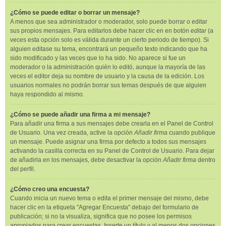
¿Cómo se puede editar o borrar un mensaje?
A menos que sea administrador o moderador, solo puede borrar o editar
sus propios mensajes. Para editarlos debe hacer clic en en botón
editar
(a
veces esta opción solo es válida durante un cierto periodo de tiempo). Si
alguien editase su tema, encontrará un pequeño texto indicando que ha
sido modificado y las veces que lo ha sido. No aparece si fue un
moderador o la administración quién lo editó, aunque la mayoría de las
veces el editor deja su nombre de usuario y la causa de la edición. Los
usuarios normales no podrán borrar sus temas después de que alguien
haya respondido al mismo.
¿Cómo se puede añadir una firma a mi mensaje?
Para añadir una firma a sus mensajes debe crearla en el Panel de Control
de Usuario. Una vez creada, active la opción
Añadir firma
cuando publique
un mensaje. Puede asignar una firma por defecto a todos sus mensajes
activando la casilla correcta en su Panel de Control de Usuario. Para dejar
de añadirla en los mensajes, debe desactivar la opción
Añadir firma
dentro
del perfil.
¿Cómo creo una encuesta?
Cuando inicia un nuevo tema o edita el primer mensaje del mismo, debe
hacer clic en la etiqueta "Agregar Encuesta" debajo del formulario de
publicación; si no la visualiza, significa que no posee los permisos
apropiados para crear encuestas. Inserte un título y al menos dos opciones