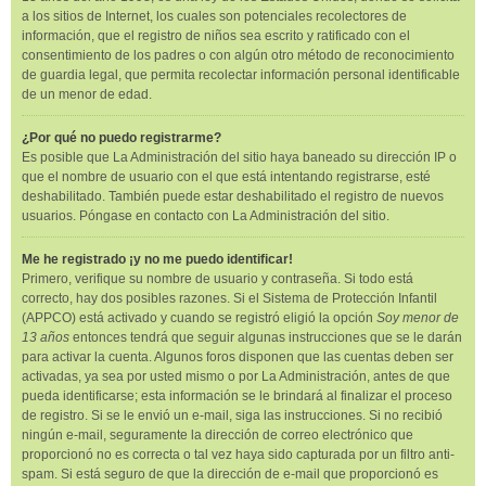
a los sitios de Internet, los cuales son potenciales recolectores de
información, que el registro de niños sea escrito y ratificado con el
consentimiento de los padres o con algún otro método de reconocimiento
de guardia legal, que permita recolectar información personal identificable
de un menor de edad.
¿Por qué no puedo registrarme?
Es posible que La Administración del sitio haya baneado su dirección IP o
que el nombre de usuario con el que está intentando registrarse, esté
deshabilitado. También puede estar deshabilitado el registro de nuevos
usuarios. Póngase en contacto con La Administración del sitio.
Me he registrado ¡y no me puedo identificar!
Primero, verifique su nombre de usuario y contraseña. Si todo está
correcto, hay dos posibles razones. Si el Sistema de Protección Infantil
(APPCO) está activado y cuando se registró eligió la opción
Soy menor de
13 años
entonces tendrá que seguir algunas instrucciones que se le darán
para activar la cuenta. Algunos foros disponen que las cuentas deben ser
activadas, ya sea por usted mismo o por La Administración, antes de que
pueda identificarse; esta información se le brindará al finalizar el proceso
de registro. Si se le envió un e-mail, siga las instrucciones. Si no recibió
ningún e-mail, seguramente la dirección de correo electrónico que
proporcionó no es correcta o tal vez haya sido capturada por un filtro anti-
spam. Si está seguro de que la dirección de e-mail que proporcionó es