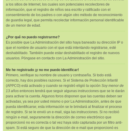
a los sitios de Internet, los cuales son potenciales recolectores de
información, que el registro de niños sea escrito y ratificado con el
consentimiento de los padres o con algún otro método de reconocimiento
de guardia legal, que permita recolectar información personal identificable
de un menor de edad.
¿Por qué no puedo registrarme?
Es posible que La Administración del sitio haya baneado su dirección IP o
que el nombre de usuario con el que está intentando registrarse, esté
deshabilitado. También puede estar deshabilitado el registro de nuevos
usuarios. Póngase en contacto con La Administración del sitio.
Me he registrado ¡y no me puedo identificar!
Primero, verifique su nombre de usuario y contraseña. Si todo está
correcto, hay dos posibles razones. Si el Sistema de Protección Infantil
(APPCO) está activado y cuando se registró eligió la opción
Soy menor de
13 años
entonces tendrá que seguir algunas instrucciones que se le darán
para activar la cuenta. Algunos foros disponen que las cuentas deben ser
activadas, ya sea por usted mismo o por La Administración, antes de que
pueda identificarse; esta información se le brindará al finalizar el proceso
de registro. Si se le envió un e-mail, siga las instrucciones. Si no recibió
ningún e-mail, seguramente la dirección de correo electrónico que
proporcionó no es correcta o tal vez haya sido capturada por un filtro anti-
spam. Si está seguro de que la dirección de e-mail que proporcionó es