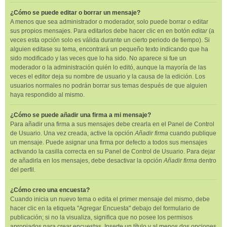
¿Cómo se puede editar o borrar un mensaje?
A menos que sea administrador o moderador, solo puede borrar o editar
sus propios mensajes. Para editarlos debe hacer clic en en botón
editar
(a
veces esta opción solo es válida durante un cierto periodo de tiempo). Si
alguien editase su tema, encontrará un pequeño texto indicando que ha
sido modificado y las veces que lo ha sido. No aparece si fue un
moderador o la administración quién lo editó, aunque la mayoría de las
veces el editor deja su nombre de usuario y la causa de la edición. Los
usuarios normales no podrán borrar sus temas después de que alguien
haya respondido al mismo.
¿Cómo se puede añadir una firma a mi mensaje?
Para añadir una firma a sus mensajes debe crearla en el Panel de Control
de Usuario. Una vez creada, active la opción
Añadir firma
cuando publique
un mensaje. Puede asignar una firma por defecto a todos sus mensajes
activando la casilla correcta en su Panel de Control de Usuario. Para dejar
de añadirla en los mensajes, debe desactivar la opción
Añadir firma
dentro
del perfil.
¿Cómo creo una encuesta?
Cuando inicia un nuevo tema o edita el primer mensaje del mismo, debe
hacer clic en la etiqueta "Agregar Encuesta" debajo del formulario de
publicación; si no la visualiza, significa que no posee los permisos
apropiados para crear encuestas. Inserte un título y al menos dos opciones