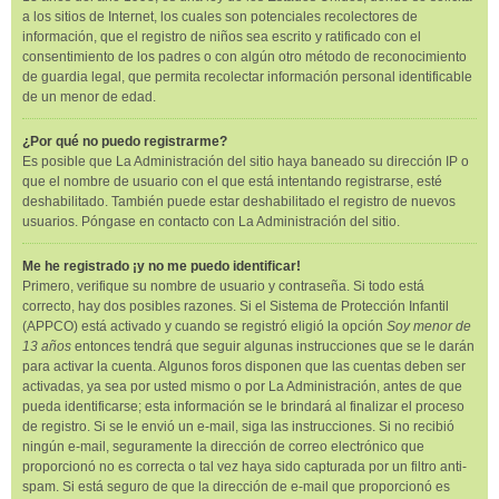
a los sitios de Internet, los cuales son potenciales recolectores de
información, que el registro de niños sea escrito y ratificado con el
consentimiento de los padres o con algún otro método de reconocimiento
de guardia legal, que permita recolectar información personal identificable
de un menor de edad.
¿Por qué no puedo registrarme?
Es posible que La Administración del sitio haya baneado su dirección IP o
que el nombre de usuario con el que está intentando registrarse, esté
deshabilitado. También puede estar deshabilitado el registro de nuevos
usuarios. Póngase en contacto con La Administración del sitio.
Me he registrado ¡y no me puedo identificar!
Primero, verifique su nombre de usuario y contraseña. Si todo está
correcto, hay dos posibles razones. Si el Sistema de Protección Infantil
(APPCO) está activado y cuando se registró eligió la opción
Soy menor de
13 años
entonces tendrá que seguir algunas instrucciones que se le darán
para activar la cuenta. Algunos foros disponen que las cuentas deben ser
activadas, ya sea por usted mismo o por La Administración, antes de que
pueda identificarse; esta información se le brindará al finalizar el proceso
de registro. Si se le envió un e-mail, siga las instrucciones. Si no recibió
ningún e-mail, seguramente la dirección de correo electrónico que
proporcionó no es correcta o tal vez haya sido capturada por un filtro anti-
spam. Si está seguro de que la dirección de e-mail que proporcionó es