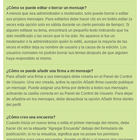
¿Cómo se puede editar o borrar un mensaje?
A menos que sea administrador o moderador, solo puede borrar o editar
sus propios mensajes. Para editarlos debe hacer clic en en botón
editar
(a
veces esta opción solo es válida durante un cierto periodo de tiempo). Si
alguien editase su tema, encontrará un pequeño texto indicando que ha
sido modificado y las veces que lo ha sido. No aparece si fue un
moderador o la administración quién lo editó, aunque la mayoría de las
veces el editor deja su nombre de usuario y la causa de la edición. Los
usuarios normales no podrán borrar sus temas después de que alguien
haya respondido al mismo.
¿Cómo se puede añadir una firma a mi mensaje?
Para añadir una firma a sus mensajes debe crearla en el Panel de Control
de Usuario. Una vez creada, active la opción
Añadir firma
cuando publique
un mensaje. Puede asignar una firma por defecto a todos sus mensajes
activando la casilla correcta en su Panel de Control de Usuario. Para dejar
de añadirla en los mensajes, debe desactivar la opción
Añadir firma
dentro
del perfil.
¿Cómo creo una encuesta?
Cuando inicia un nuevo tema o edita el primer mensaje del mismo, debe
hacer clic en la etiqueta "Agregar Encuesta" debajo del formulario de
publicación; si no la visualiza, significa que no posee los permisos
apropiados para crear encuestas. Inserte un título y al menos dos opciones