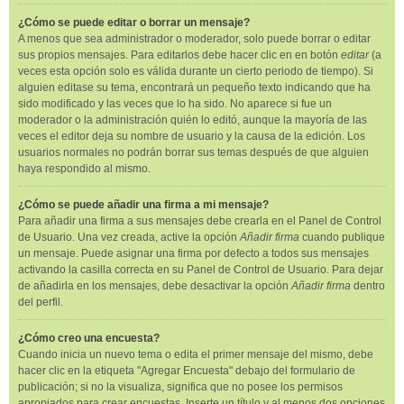
¿Cómo se puede editar o borrar un mensaje?
A menos que sea administrador o moderador, solo puede borrar o editar
sus propios mensajes. Para editarlos debe hacer clic en en botón
editar
(a
veces esta opción solo es válida durante un cierto periodo de tiempo). Si
alguien editase su tema, encontrará un pequeño texto indicando que ha
sido modificado y las veces que lo ha sido. No aparece si fue un
moderador o la administración quién lo editó, aunque la mayoría de las
veces el editor deja su nombre de usuario y la causa de la edición. Los
usuarios normales no podrán borrar sus temas después de que alguien
haya respondido al mismo.
¿Cómo se puede añadir una firma a mi mensaje?
Para añadir una firma a sus mensajes debe crearla en el Panel de Control
de Usuario. Una vez creada, active la opción
Añadir firma
cuando publique
un mensaje. Puede asignar una firma por defecto a todos sus mensajes
activando la casilla correcta en su Panel de Control de Usuario. Para dejar
de añadirla en los mensajes, debe desactivar la opción
Añadir firma
dentro
del perfil.
¿Cómo creo una encuesta?
Cuando inicia un nuevo tema o edita el primer mensaje del mismo, debe
hacer clic en la etiqueta "Agregar Encuesta" debajo del formulario de
publicación; si no la visualiza, significa que no posee los permisos
apropiados para crear encuestas. Inserte un título y al menos dos opciones