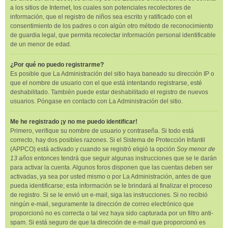
a los sitios de Internet, los cuales son potenciales recolectores de
información, que el registro de niños sea escrito y ratificado con el
consentimiento de los padres o con algún otro método de reconocimiento
de guardia legal, que permita recolectar información personal identificable
de un menor de edad.
¿Por qué no puedo registrarme?
Es posible que La Administración del sitio haya baneado su dirección IP o
que el nombre de usuario con el que está intentando registrarse, esté
deshabilitado. También puede estar deshabilitado el registro de nuevos
usuarios. Póngase en contacto con La Administración del sitio.
Me he registrado ¡y no me puedo identificar!
Primero, verifique su nombre de usuario y contraseña. Si todo está
correcto, hay dos posibles razones. Si el Sistema de Protección Infantil
(APPCO) está activado y cuando se registró eligió la opción
Soy menor de
13 años
entonces tendrá que seguir algunas instrucciones que se le darán
para activar la cuenta. Algunos foros disponen que las cuentas deben ser
activadas, ya sea por usted mismo o por La Administración, antes de que
pueda identificarse; esta información se le brindará al finalizar el proceso
de registro. Si se le envió un e-mail, siga las instrucciones. Si no recibió
ningún e-mail, seguramente la dirección de correo electrónico que
proporcionó no es correcta o tal vez haya sido capturada por un filtro anti-
spam. Si está seguro de que la dirección de e-mail que proporcionó es