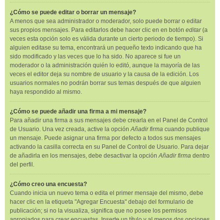
¿Cómo se puede editar o borrar un mensaje?
A menos que sea administrador o moderador, solo puede borrar o editar
sus propios mensajes. Para editarlos debe hacer clic en en botón
editar
(a
veces esta opción solo es válida durante un cierto periodo de tiempo). Si
alguien editase su tema, encontrará un pequeño texto indicando que ha
sido modificado y las veces que lo ha sido. No aparece si fue un
moderador o la administración quién lo editó, aunque la mayoría de las
veces el editor deja su nombre de usuario y la causa de la edición. Los
usuarios normales no podrán borrar sus temas después de que alguien
haya respondido al mismo.
¿Cómo se puede añadir una firma a mi mensaje?
Para añadir una firma a sus mensajes debe crearla en el Panel de Control
de Usuario. Una vez creada, active la opción
Añadir firma
cuando publique
un mensaje. Puede asignar una firma por defecto a todos sus mensajes
activando la casilla correcta en su Panel de Control de Usuario. Para dejar
de añadirla en los mensajes, debe desactivar la opción
Añadir firma
dentro
del perfil.
¿Cómo creo una encuesta?
Cuando inicia un nuevo tema o edita el primer mensaje del mismo, debe
hacer clic en la etiqueta "Agregar Encuesta" debajo del formulario de
publicación; si no la visualiza, significa que no posee los permisos
apropiados para crear encuestas. Inserte un título y al menos dos opciones